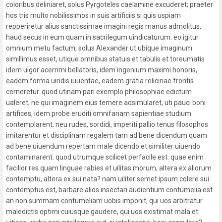
coloribus deliniaret, solus Pyrgoteles caelamine excuderet;
praeter
hos tris multo nobilissimos in suis artificiis si quis uspiam
repperiretur alius sanctissimae imagini regis manus admolitus,
haud secus in eum quam in sacrilegum uindicaturum.
eo igitur
omnium metu factum, solus Alexander ut ubique imaginum
simillimus esset, utique omnibus statuis et tabulis et toreumatis
idem uigor acerrimi bellatoris, idem ingenium maximi honoris,
eadem forma uiridis iuuentae, eadem gratia relicinae frontis
cerneretur.
quod utinam pari exemplo philosophiae edictum
ualeret, ne qui imaginem eius temere adsimularet, uti pauci boni
artifices, idem probe eruditi omnifariam sapientiae studium
contemplarent, neu rudes, sordidi, imperiti pallio tenus filosophos
imitarentur et disciplinam regalem tam ad bene dicendum quam
ad bene uiuendum repertam male dicendo et similiter uiuendo
contaminarent.
quod utrumque scilicet perfacile est.
quae enim
facilior res quam linguae rabies et uilitas morum, altera ex aliorum
contemptu, altera ex sui nata?
nam uiliter semet ipsum colere sui
contemptus est, barbare alios insectari audientium contumelia est.
an non summam contumeliam uobis imponit, qui uos arbitratur
maledictis optimi cuiusque gaudere, qui uos existimat mala et