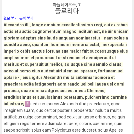
아풀레이우스, 7:
플로리다
|
원문 보기
분석 보기
Alexandro illi, longe omnium excellentissimo regi, cui ex rebus
actis et auctis cognomentum magno inditum est, ne uir unicam
gloriam adeptus sine laude unquam nominaretur - nam solus a
condito aeuo, quantum hominum memoria extat, inexuperabili
imperio orbis auctus fortuna sua maior fuit successusque eius
amplissimos et prouocauit ut strenuus et aequiperauit ut
meritus et superauit ut melior, solusque sine aemulo clarus,
adeo ut nemo eius audeat uirtutem uel sperare, fortunam uel
optare - , eius igitur Alexandri multa sublimia facinora et
praeclara edita fatigaberis admirando uel belli ausa uel domi
prouisa, quae omnia adgressus est meus Clemens,
eruditissimus et suauissimus poetarum, pulcherrimo carmine
inlustrare;
?
sed cum primis Alexandri illud praeclarum, quod
imaginem suam, quo certior posteris proderetur, noluit a multis
artificibus uulgo contaminari, sed edixit uniuerso orbi suo, ne quis
effigiem regis temere adsimularet aere, colore, caelamine, quin
saepe scripsit, solus eam Polycletus aere duceret, solus Apelles