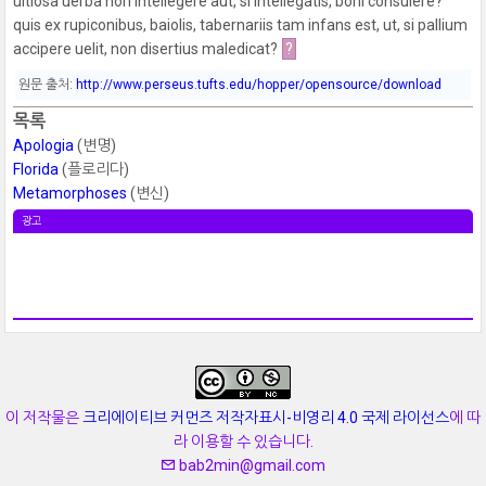
uitiosa uerba non intellegere aut, si intellegatis, boni consulere?
quis ex rupiconibus, baiolis, tabernariis tam infans est, ut, si pallium
accipere uelit, non disertius maledicat?
?
원문 출처:
http://www.perseus.tufts.edu/hopper/opensource/download
목록
Apologia
(변명)
Florida
(플로리다)
Metamorphoses
(변신)
광고
이 저작물은
크리에이티브 커먼즈 저작자표시-비영리 4.0 국제 라이선스
에 따
라 이용할 수 있습니다.
bab2min@gmail.com