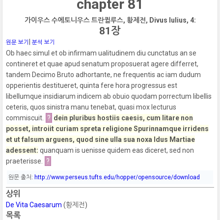
chapter 81
가이우스 수에토니우스 트란퀼루스, 황제전, Divus Iulius, 4:
81장
|
원문 보기
분석 보기
Ob haec simul et ob infirmam ualitudinem diu cunctatus an se
contineret et quae apud senatum proposuerat agere differret,
tandem Decimo Bruto adhortante, ne frequentis ac iam dudum
opperientis destitueret, quinta fere hora progressus est
libellumque insidiarum indicem ab obuio quodam porrectum libellis
ceteris, quos sinistra manu tenebat, quasi mox lecturus
commiscuit.
?
dein pluribus hostiis caesis, cum litare non
posset, introiit curiam spreta religione Spurinnamque irridens
et ut falsum arguens, quod sine ulla sua noxa Idus Martiae
adessent:
quanquam is uenisse quidem eas diceret, sed non
praeterisse.
?
원문 출처:
http://www.perseus.tufts.edu/hopper/opensource/download
상위
De Vita Caesarum
(황제전)
목록