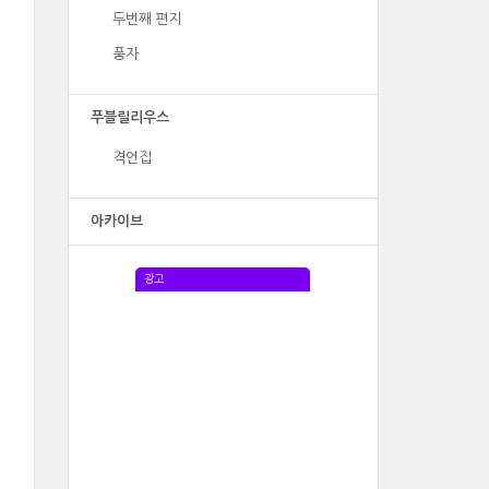
두번째 편지
풍자
푸블릴리우스
격언집
아카이브
광고