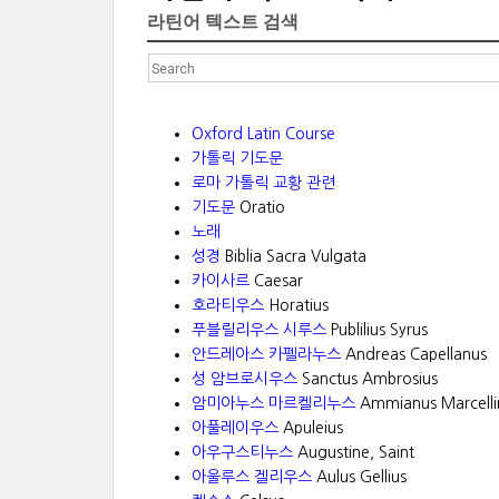
라틴어 텍스트 검색
Oxford Latin Course
가톨릭 기도문
로마 가톨릭 교황 관련
기도문
Oratio
노래
성경
Biblia Sacra Vulgata
카이사르
Caesar
호라티우스
Horatius
푸블릴리우스 시루스
Publilius Syrus
안드레아스 카펠라누스
Andreas Capellanus
성 암브로시우스
Sanctus Ambrosius
암미아누스 마르켈리누스
Ammianus Marcelli
아풀레이우스
Apuleius
아우구스티누스
Augustine, Saint
아울루스 겔리우스
Aulus Gellius