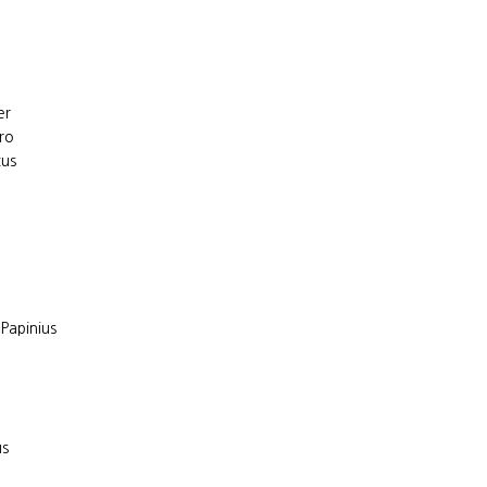
er
ro
cus
 Papinius
us