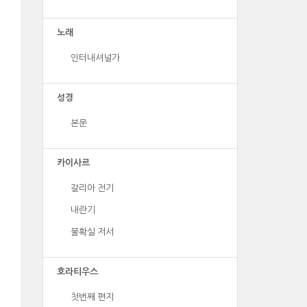
노래
인터내셔널가
성경
본문
카이사르
갈리아 전기
내란기
불확실 저서
호라티우스
첫번째 편지