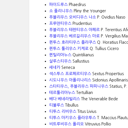
파이드루스
Phaedrus
소 플리니우스
Pliny the Younger
푸블리우스 오비디우스 나소
P. Ovidius Naso
프루덴티우스
Prudentius
푸블리우스 테렌티우스 아페르
P. Terentius Af
푸블리우스 베르길리우스 마로
P. Vergilius Ma
퀸투스 호라티우스 플라쿠스
Q. Horatius Flac
퀸투스 툴리우스 키케로
Q. Tullius Cicero
퀸틸리아누스
Quintilianus
살루스티우스
Sallustius
세네카
Seneca
섹스투스 프로페르티우스
Sextus Propertius
시도니우스 아폴리나리스
Sidonius Apollinaris
스타티우스, 푸블리우스 파피니우스
Statius, P.
테르툴리아누스
Tertullian
베다 베네라빌리스
The Venerable Bede
티불루스
Tibullus
티투스 리비우스
Titus Livius
티투스 마키우스 플라우투스
T. Maccius Plaut
비트루비우스 폴리오
Vitruvius Pollio