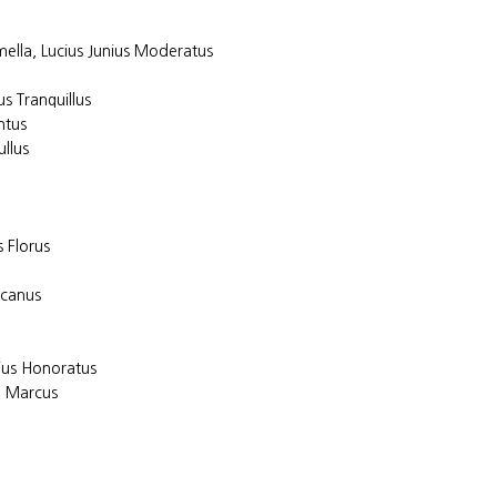
ella, Lucius Junius Moderatus
s Tranquillus
ntus
ullus
 Florus
canus
ius Honoratus
, Marcus