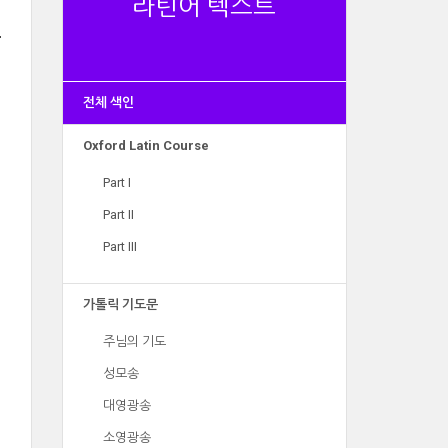
라틴어 텍스트
전체 색인
Oxford Latin Course
Part I
Part II
Part III
가톨릭 기도문
주님의 기도
성모송
대영광송
소영광송