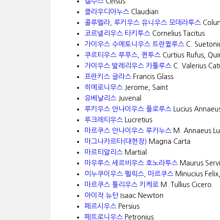
켈수스
Celsus
클라우디아누스
Claudian
콜루멜라, 루키우스 유니우스 모데라투스
Colum
코르넬리우스 타키투스
Cornelius Tacitus
가이우스 수에토니우스 트란퀼루스
C. Suetoniu
쿠르티우스 루푸스, 퀸투스
Curtius Rufus, Qui
가이우스 발레리우스 카툴루스
C. Valerius Cat
프란키스 글라스
Francis Glass
히에로니무스
Jerome, Saint
유베날리스
Juvenal
루키우스 안나이우스 플로루스
Lucius Annaeus
루크레티우스
Lucretius
마르쿠스 안나이우스 루카누스
M. Annaeus Lu
마그나카르타(대헌장)
Magna Carta
마르티알리스
Martial
마우루스 세르비우스 호노라투스
Maurus Serv
미누쿠이우스 펠릭스, 마르쿠스
Minucius Felix
마르쿠스 툴리우스 키케로
M. Tullius Cicero
아이작 뉴턴
Isaac Newton
페르시우스
Persius
페트로니우스
Petronius