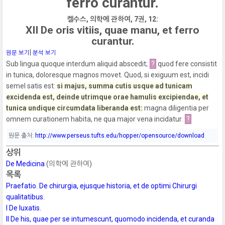
ferro curantur.
켈수스, 의학에 관하여, 7권, 12:
XII De oris vitiis, quae manu, et ferro
curantur.
|
원문 보기
분석 보기
Sub lingua quoque interdum aliquid abscedit;
?
quod fere consistit
in tunica, doloresque magnos movet.
Quod, si exiguum est, incidi
semel satis est:
si majus, summa cutis usque ad tunicam
excidenda est, deinde utrimque orae hamulis excipiendae, et
tunica undique circumdata liberanda est:
magna diligentia per
omnem curationem habita, ne qua major vena incidatur.
?
원문 출처:
http://www.perseus.tufts.edu/hopper/opensource/download
상위
De Medicina
(의학에 관하여)
목록
Praefatio. De chirurgia, ejusque historia, et de optimi Chirurgi
qualitatibus.
I De luxatis.
II De his, quae per se intumescunt, quomodo incidenda, et curanda