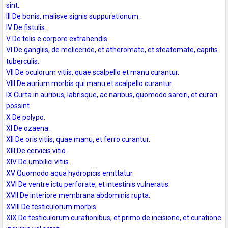
sint.
III De bonis, malisve signis suppurationum.
IV De fistulis.
V De telis e corpore extrahendis.
VI De gangliis, de meliceride, et atheromate, et steatomate, capitis
tuberculis.
VII De oculorum vitiis, quae scalpello et manu curantur.
VIII De aurium morbis qui manu et scalpello curantur.
IX Curta in auribus, labrisque, ac naribus, quomodo sarciri, et curari
possint.
X De polypo.
XI De ozaena.
XII De oris vitiis, quae manu, et ferro curantur.
XIII De cervicis vitio.
XIV De umbilici vitiis.
XV Quomodo aqua hydropicis emittatur.
XVI De ventre ictu perforate, et intestinis vulneratis.
XVII De interiore membrana abdominis rupta.
XVIII De testiculorum morbis.
XIX De testiculorum curationibus, et primo de incisione, et curatione