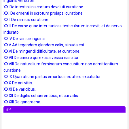
inguinis vel scroti.
XX De intestini in scrotum devoluti curatione.
XXI De omenti in scrotum prolapsi curatione.
XXII De ramicis curatione.
XXIII De carne quae inter tunicas testiculorum increvit, et de nervo
indurato.
XXIV De rainice inguinis.
XXV Ad tegendam glandem colis, si nuda est.
XXVI De mingendi difficultate, et curatione.
XXVII De cancro qui excisa vesica nascitur.
XXVIII De naturalium feminarum concubitum non admittentium
curatione.
XXIX Qua ratione partus emortuus ex utero excutiatur.
XXX De ani vitiis.
XXXI De varicibus.
XXXII De digitis cohaerentibus, et curvatis.
XXXIII De gangraena.
광고