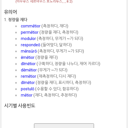
(마우루스 세르비우스 호노라투스, , , 8:2)
유의어
정량을 재다
commētior
(측정하다, 재다)
permētior
(정량을 재다, 측정하다)
modulor
(측정하다, 무게가 ~가 되다)
respondeō
(들어맞다, 달하다)
mēnsūrō
(측정하다, 무게가 ~가 되다)
ēmētior
(정량을 재다)
dīmētior
(구획하다, 정량을 나누다, 재어 자르다)
dēmētior
(무게가 ~가 되다)
remētior
(재측정하다, 다시 재다)
dīmētor
(정량을 재다, 표시하다, 측정하다)
postulō
(수용할 수 있다, 함유하다)
mētior
(재다, 측정하다, 추정하다)
시기별 사용빈도