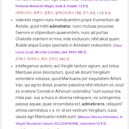
Historiae Alexandri Magni, book 8, chapter 12 8:2)
(쿠르티우스 루푸스, 퀸투스, 알렉산드로스 대왕 전기, 8권, 12장 8:2)
videretis regem nunc mendicantem prope frumentum ab
Aetolis, quod militi
admetiatur
, nunc mutuas pecunias
faenore in stipendium quaerentem, nunc ad portas
Chalcidis stantem et mox, inde exclusum, nihil aliud quam
Aulide atque Euripo spectatis in Aetoliam redeuntem.
(Titus
Livius (Livy), Ab Urbe Condita, Liber XXXV 580:2)
(티투스 리비우스, 로마 건국사, 580:2)
intellegamus autem, aut Vergilii tantum agrum, aut totius
Mantuae esse descriptum, quod alii dicunt Vergilium
ostendere voluisse, quod Mantuanis per iniquitatem Alfeni
Vari, qui agros divisit, praeter palustria nihil relictum sit, sicut
ex oratione Cornelii in Alfenum ostenditur "cum iussus tria
milia pas- sus a muro in diversa relinquere, vix octingentos
passus aquae, quae circumdata est,
admetireris
, reliquisti".
omnia carminibus v. s. m. id est vestrum Vergilium, cuius
causa agri Mantuanis redditi sunt.
(Maurus Servius Honoratus, In
Vergilii Bucolicon Librum, ECLOGA NONA., commline 10 8:2)