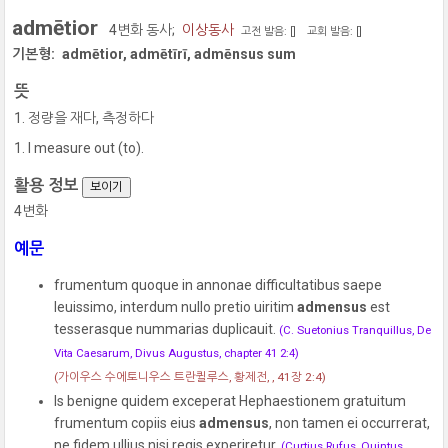
admētior
4변화 동사;
이상동사
고전 발음: [
]
교회 발음: [
]
기본형:
admētior, admētīrī, admēnsus sum
뜻
정량을 재다, 측정하다
I measure out (to).
활용 정보
보이기
4변화
예문
frumentum quoque in annonae difficultatibus saepe
leuissimo, interdum nullo pretio uiritim
admensus
est
tesserasque nummarias duplicauit.
(C. Suetonius Tranquillus, De
Vita Caesarum, Divus Augustus, chapter 41 2:4)
(가이우스 수에토니우스 트란퀼루스, 황제전, , 41장 2:4)
Is benigne quidem exceperat Hephaestionem gratuitum
frumentum copiis eius
admensus
, non tamen ei occurrerat,
ne fidem ullius nisi regis experiretur.
(Curtius Rufus, Quintus,