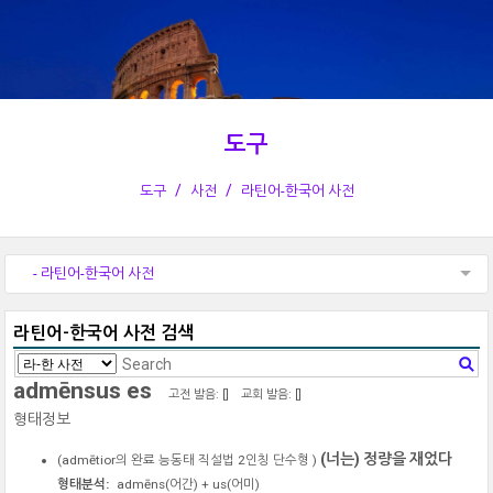
도구
도구
사전
라틴어-한국어 사전
- 라틴어-한국어 사전
라틴어-한국어 사전 검색
admēnsus es
고전 발음: [
]
교회 발음: [
]
형태정보
(너는) 정량을 재었다
(
admētior
의 완료 능동태 직설법 2인칭 단수형 )
형태분석:
admēns
(어간) +
us
(어미)