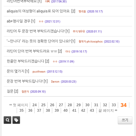
라틴어번역부탁해요
[1]
이뻐
(2017.06.30)
aliquis의 여성형이 aliquis로 되어 있어요.
[2]
평리동
(2020.10.17)
ab+명사일 경우
[1]
ㅇㅇ
(2021.12.31)
라틴어 두 문장 번역 부탁드리겠습니다!
[1]
무지개우유
(2020.01.11)
'~만나다' 라는 뜻의 정확한 단어이 있나요?
[1]
철학자 philosophos
(2022.02.10)
라틴어 단어 번역 부탁드려요 ㅠㅠ
[2]
아나
(2019.10.17)
한줄만 부탁드리겠습니다
[2]
ㅇㅇ
(2019.11.09)
문의 몇가지
[1]
pusthwan
(2015.12.15)
문장 번역 부탁드립니다!
[1]
Danon
(2020.03.23)
질문
[2]
질문자
(2020.09.10)
34
첫 페이지
24
25
26
27
28
29
30
31
32
33
35
36
37
38
39
40
41
42
43
끝 페이지
쓰기
검색
태그