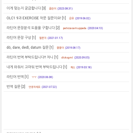
이게 맞는지 궁금합니다
[3]
글쓴이
(2023.08.31)
OLC1 9과 EXERCISE 작문 질문이요!
[1]
온유
(2019.06.02)
라틴어 문장분석 도움을 구합니다
[2]
paticcasamuppada
(2020.04.13)
라틴어 문장 구상
[1]
질문자
(2021.01.17)
dō, dare, dedī, datum 질문
[1]
끌끌이
(2019.08.17)
라틴어 번역 부탁드립니다!! 차니
[1]
dlcksgml
(2020.09.05)
내게 와줘서 고마워 번역 부탁드립니다
[1]
채소
(2019.03.18)
라틴어 번역
[1]
ㅜㅜ
(2020.06.08)
번역 질문
[2]
안녕하세요
(2021.07.22)