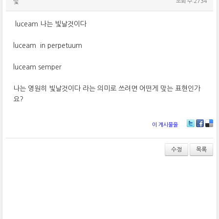
빛
조회 수:2734
luceam 나는 빛날것이다
luceam in perpetuum
luceam semper
나는 영원히 빛날것이다 라는 의미로 쓰려면 어떤게 맞는 표현인가
요?
이 게시물을
T
Fa
De
wi
ce
lici
tt
bo
ou
수정
목록
er
ok
s