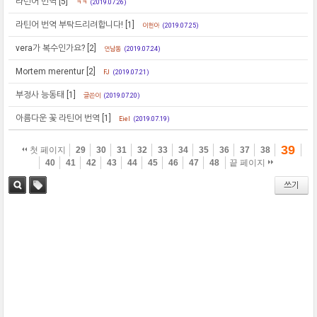
라틴어 번역
[5]
ㅋㅋ
(2019.07.26)
라틴어 번역 부탁드리려합니다!
[1]
이현아
(2019.07.25)
vera가 복수인가요?
[2]
연남동
(2019.07.24)
Mortem merentur
[2]
FJ
(2019.07.21)
부정사 능동태
[1]
글쓴이
(2019.07.20)
아름다운 꽃 라틴어 번역
[1]
Eiel
(2019.07.19)
39
첫 페이지
29
30
31
32
33
34
35
36
37
38
40
41
42
43
44
45
46
47
48
끝 페이지
쓰기
검색
태그