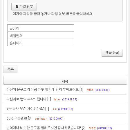
파일 첨부
여기에 파일을 끌어 놓거나 파일 첨부 버튼을 클릭하세요.
글쓴이
비밀번호
홈페이지
댓글 등록
목록
제목
라틴어 문구로 레터링 타투 할건데 번역 부탁드려요
[2]
한유라
(2019.08.08)
라틴어로 번역 부탁드립니다
[1]
letter
(2019.08.07)
○군 동사 무슨 차이인가요?
[1]
ㅇㅇ
(2019.08.07)
quid 구문관련
[3]
pusthwan
(2019.08.07)
번역이나 비슷한 문구좀 알려주시면 감사하겠습니다!
[2]
사랑꾼
(2019.08.07)