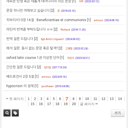
새로운 탄생 혹은 새롭게 태어나리라 라는 문장
[1]
아무
(2023.03.12)
문장 하나만 여쭤보고 싶습니다
[2]
콘
(2018.03.10)
히브리서13장 16절 : Beneficientiae et communionis
[1]
amicus
(2024.08.10)
라틴어 번역좀 부탁드립니다 ㅠㅠ
[2]
Richard
(2018.11.20)
번역 질문 드립니다
[2]
Egō Amō Linguam!
(2024.06.02)
해석 질문: 동사 없는 문장 혹은 탈격?
[2]
고병량
(2023.02.24)
oxford latin course 1권 이상한 단어
[1]
라린이
(2023.04.21)
간단한 질문 드립니다
[2]
임다일
(2017.10.24)
베드로전서 2장 5절
[1]
amicus
(2024.09.16)
hypocrisin 의 정체
[1]
pusthwan
(2016.04.08)
7
첫 페이지
1
2
3
4
5
6
8
9
10
11
12
13
14
15
16
17
18
19
20
끝 페이지
쓰기
검색
태그