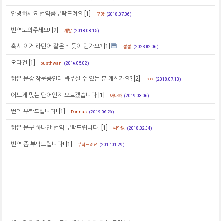
안녕하세요 번역좀부탁드려요
[1]
꾸앙
(2018.07.06)
번역도와주세요!
[2]
제발
(2018.08.15)
혹시 이거 라틴어 같은데 뜻이 먼가요?
[1]
봉봉
(2023.02.06)
오타건
[1]
pusthwan
(2016.05.02)
짧은 문장 작문중인데 봐주실 수 있는 분 계신가요?
[2]
ㅇㅇ
(2018.07.13)
어느게 맞는 단어인지 모르겠습니다
[1]
아나하
(2019.03.06)
번역 부탁드립니다!
[1]
Donnas
(2019.06.26)
짧은 문구 하나만 번역 부탁드립니다.
[1]
씨암탉
(2018.02.04)
번역 좀 부탁드립니다!
[1]
부탁드려요
(2017.01.29)