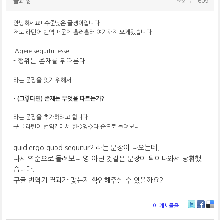
글과 삶
조회 수:1609
안녕하세요! 수준낮은 글쟁이입니다.
저도 라틴어 번역 때문에 흘러흘러 여기까지 오게됐습니다..
Agere sequitur esse.
- 행위는 존재를 뒤따른다.
라는 문장을 잇기 위해서
- (그렇다면) 존재는 무엇을 따르는가?
라는 문장을 추가하려고 합니다.
구글 라틴어 번역기에서 한->영->라 순으로 돌려보니
quid ergo quod sequitur? 라는 문장이 나오는데,
다시 역순으로 돌려보니 영 아닌 것같은 문장이 튀어나와서 당황했
습니다.
구글 번역기 결과가 맞는지 확인해주실 수 있을까요?
이 게시물을
T
Fa
De
wi
ce
lici