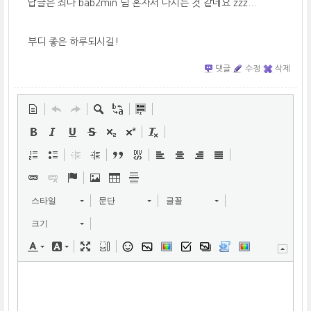
답글은 죄다 bab2min 님 혼자서 다시는 것 같네요 zzz...
부디 좋은 하루되시길!
댓글
수정
삭제
스타일
문단
글꼴
크기