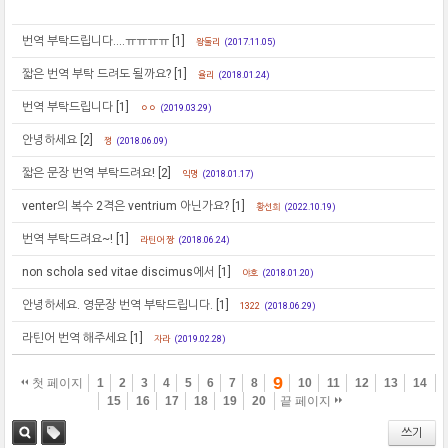
번역 부탁드립니다....ㅠㅠㅠㅠ
[1]
왕둘리
(2017.11.05)
짧은 번역 부탁 드려도 될까요?
[1]
율리
(2018.01.24)
번역 부탁드립니다
[1]
ㅇㅇ
(2019.03.29)
안녕하세요
[2]
쩡
(2018.06.09)
짧은 문장 번역 부탁드려요!
[2]
익명
(2018.01.17)
venter의 복수 2격은 ventrium 아닌가요?
[1]
황선희
(2022.10.19)
번역 부탁드려요~!
[1]
라틴어 짱
(2018.06.24)
non schola sed vitae discimus에서
[1]
야호
(2018.01.20)
안녕하세요. 영문장 번역 부탁드립니다.
[1]
1322
(2018.06.29)
라틴어 번역 해주세요
[1]
자라
(2019.02.28)
9
첫 페이지
1
2
3
4
5
6
7
8
10
11
12
13
14
15
16
17
18
19
20
끝 페이지
쓰기