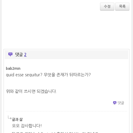
tt
bo
ou
수정
목록
er
ok
s
댓글
2
bab2min
quid esse sequitur? 무엇을 존재가 뒤따르는가?
위와 같이 쓰시면 되겠습니다.
댓글
글과 삶
오오 감사합니다!