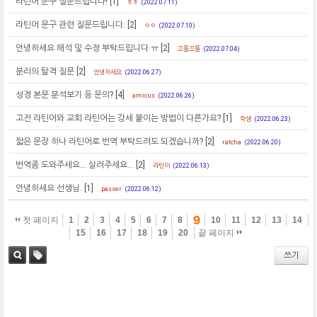
라틴어 문구 질문드립니다!
[1]
ㅎㅎ
(2022.07.11)
라틴어 문구 관련 질문드립니다.
[2]
ㅇㅇ
(2022.07.10)
안녕하세요 해석 및 수정 부탁드립니다 ㅠ
[2]
꼬들꼬들
(2022.07.04)
분리의 탈격 질문
[2]
안녕하세요
(2022.06.27)
성경 본문 분석보기 등 문의?
[4]
amicus
(2022.06.26)
고전 라틴어와 교회 라틴어는 강세 붙이는 방법이 다른가요?
[1]
학생
(2022.06.23)
짧은 문장 하나 라틴어로 번역 부탁드려도 되겠습니까?
[2]
ratcha
(2022.06.20)
번역좀 도와주세요... 살려주세요...
[2]
라틴이
(2022.06.13)
안녕하세요 선생님.
[1]
passer
(2022.06.12)
9
첫 페이지
1
2
3
4
5
6
7
8
10
11
12
13
14
15
16
17
18
19
20
끝 페이지
쓰기
검색
태그