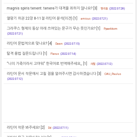
magnis spiris tenent. tenere가 대격을 취하지 않나요?
[3]
평리동
(2022.07.28)
열왕기 하권 22장 8-11절 라틴어 분석(의견)
[1]
amicus
(2022.07.21)
그라쿠스 형제의 동상 아래 쓰여있는 문구가 무슨 뜻인가요?
[1]
Ppaekkom
(2022.07.21)
라틴어 문법적으로 맞나요?
[4]
Dawn
(2022.07.15)
탈격 용법 질문드립니다
[1]
Flavus
(2022.07.14)
“나의 가족이라서 고마워” 한국어로 번역해주세요,,
[1]
레털
(2022.07.12)
라틴어 문서 작문에서 고칠 점을 알려주시면 감사하겠습니다
[3]
CAU_Paulus
(2022.07.12)
라틴어 작문 봐주세요!
[2]
Dd
(2022.07.11)