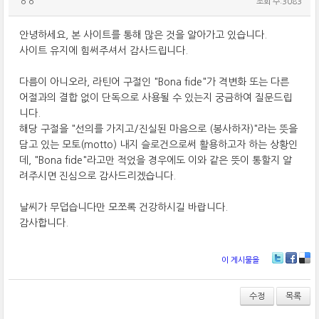
ㅇㅇ
조회 수:3083
안녕하세요, 본 사이트를 통해 많은 것을 알아가고 있습니다.
사이트 유지에 힘써주셔서 감사드립니다.
다름이 아니오라, 라틴어 구절인 "Bona fide"가 격변화 또는 다른
어절과의 결합 없이 단독으로 사용될 수 있는지 궁금하여 질문드립
니다.
해당 구절을 "선의를 가지고/진실된 마음으로 (봉사하자)"라는 뜻을
담고 있는 모토(motto) 내지 슬로건으로써 활용하고자 하는 상황인
데, "Bona fide"라고만 적었을 경우에도 이와 같은 뜻이 통할지 알
려주시면 진심으로 감사드리겠습니다.
날씨가 무덥습니다만 모쪼록 건강하시길 바랍니다.
감사합니다.
이 게시물을
T
Fa
De
wi
ce
lici
tt
bo
ou
수정
목록
er
ok
s