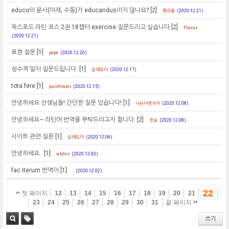
educo의 분사(미래, 수동)가 educandus이지 않나요?
[2]
평리동
(2020.12.21)
옥스포드 라틴 코스 2권 18챕터 exercise 질문드리고 싶습니다
[2]
Flavus
(2020.12.21)
표현 질문
[1]
yeye
(2020.12.20)
성수격 일치 질문드립니다.
[1]
승해도아
(2020.12.17)
tota fere
[1]
pusthwan
(2020.12.15)
안녕하세요 선생님들! 간단한 질문 있습니다!
[1]
나는야천하야
(2020.12.08)
안녕하세요~ 라틴어 번역을 부탁드리고자 합니다.
[2]
한송
(2020.12.08)
사이트 관련 질문
[1]
승해도아
(2020.12.06)
안녕하세요..
[1]
wldns
(2020.12.03)
fac iterum 번역이
[1]
.
(2020.12.02)
22
첫 페이지
12
13
14
15
16
17
18
19
20
21
23
24
25
26
27
28
29
30
31
끝 페이지
쓰기
검색