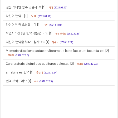
질문 하나만 할수 있을까요?
[1]
메미
(2021.01.02)
라틴어 번역..!
[1]
Dallll
(2021.01.01)
라틴어 번역 요청합니다
[1]
PJY
(2021.01.01)
요엘서 1장 3절 번역 질문입니다.
[1]
안녕하세요
(2020.12.30)
리틴어 번역좀 부탁드릴게요ㅠ
[1]
펭수니
(2020.12.29)
Memoria vitae bene actae multorumque bene factorum iucunda est
[2]
평리동
(2020.12.25)
Cura oratoris dicturi eos audituros delectat.
[2]
평리동
(2020.12.24)
amabilis es 번역
[1]
글쓴이
(2020.12.24)
번역 부탁드려요
[1]
ㅇㅇ
(2020.12.23)