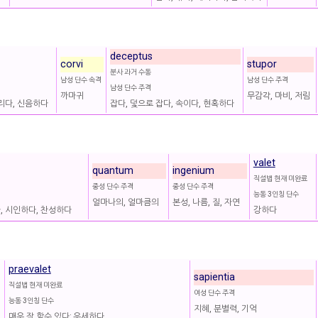
deceptus
corvi
stupor
분사 과거 수동
남성 단수 속격
남성 단수 주격
남성 단수 주격
까마귀
무감각, 마비, 저림
리다, 신음하다
잡다, 덫으로 잡다, 속이다, 현혹하다
valet
quantum
ingenium
직설법 현재 미완료
중성 단수 주격
중성 단수 주격
능동 3인칭 단수
얼마나의, 얼마큼의
본성, 나름, 질, 자연
, 시인하다, 찬성하다
강하다
praevalet
sapientia
직설법 현재 미완료
여성 단수 주격
능동 3인칭 단수
지혜, 분별력, 기억
매우 잘 할수 있다; 우세하다