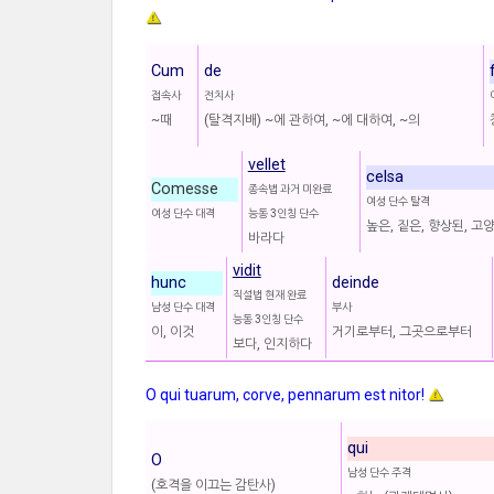
Cum
de
접속사
전치사
~때
(탈격지배) ~에 관하여, ~에 대하여, ~의
vellet
celsa
Comesse
종속법 과거 미완료
여성 단수 탈격
여성 단수 대격
능동 3인칭 단수
높은, 짙은, 향상된, 고
바라다
vidit
hunc
deinde
직설법 현재 완료
남성 단수 대격
부사
능동 3인칭 단수
이, 이것
거기로부터, 그곳으로부터
보다, 인지하다
O qui tuarum, corve, pennarum est nitor!
qui
O
남성 단수 주격
(호격을 이끄는 감탄사)