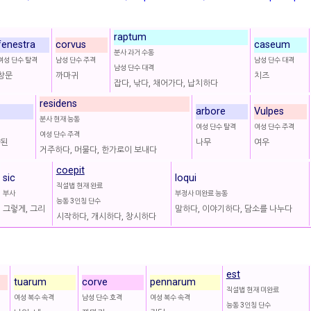
raptum
fenestra
corvus
caseum
분사 과거 수동
여성 단수 탈격
남성 단수 주격
남성 단수 대격
남성 단수 대격
창문
까마귀
치즈
잡다, 낚다, 채어가다, 납치하다
residens
arbore
Vulpes
분사 현재 능동
여성 단수 탈격
여성 단수 주격
여성 단수 주격
양된
나무
여우
거주하다, 머물다, 한가로이 보내다
coepit
sic
loqui
직설법 현재 완료
부사
부정사 미완료 능동
능동 3인칭 단수
그렇게, 그리
말하다, 이야기하다, 담소를 나누다
시작하다, 개시하다, 창시하다
est
tuarum
corve
pennarum
직설법 현재 미완료
여성 복수 속격
남성 단수 호격
여성 복수 속격
능동 3인칭 단수