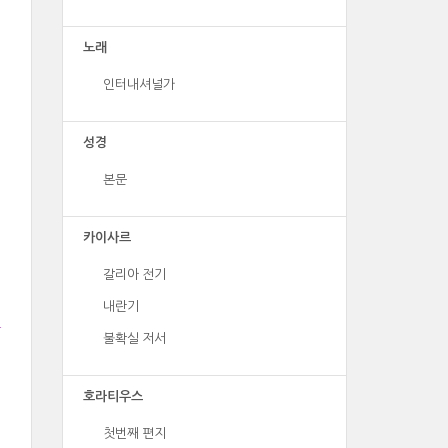
노래
인터내셔널가
성경
본문
카이사르
갈리아 전기
내란기
불확실 저서
호라티우스
첫번째 편지