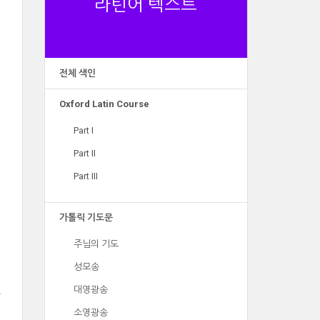
라틴어 텍스트
전체 색인
Oxford Latin Course
Part I
Part II
Part III
가톨릭 기도문
주님의 기도
성모송
대영광송
소영광송