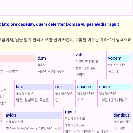
t lato ore caseum, quem celeriter Dolosa vulpes avidis rapuit
싶어서, 입을 넓게 벌려 치즈를 떨어뜨렸고, 교활한 여우는 재빠르게 탐욕스러
vult
dum
vocem
직설법 현재 미완료
접속사
여성 단수 대격
능동 3인칭 단수
당한, 무분별한
~동안, ~하는 동안
목소리
바라다
lato
ore
caseum
quem
 완료
중성 단수 탈격
중성 단수 탈격
남성 단수 대격
남성 단수 대격
 단수
넓은, 광범위한, 폭넓은
입
치즈
~하는 (관계대명사)
방출하다
rapuit
avidis
dentibus
직설법 현재 완료
주격
남성 복수 탈격
남성 복수 탈격
능동 3인칭 단수
부러운, 탐욕스러운, 인색한, 욕심 많은
이, 이빨
잡다, 낚다, 채어가다, 납치하다