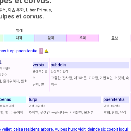
pes et corvus.
, 이솝 우화, Liber Primus,
ulpes et corvus.
범례
대격
탈격
호격
동사
nas turpi paenitentia.
?
t
verbis
subdolis
재 미완료
중성 복수 탈
남성 복수 탈격
칭 단수
교활한, 간사한, 매끄러운, 교묘한, 기만적인, 거짓의, 속
격
, 즐거워하다, 환호
단어, 말
이는
oenas
turpi
paenitentia
성 복수 대격
여성 단수 탈격
여성 단수 탈격
벌, 벌금, 불이익
추악한, 못생긴, 눈꼴사나운, 지저분한, 불쾌한
후회, 참회, 유감
et, celsa residens arbore, Vulpes hunc vidit, deinde sic coepit loqui: