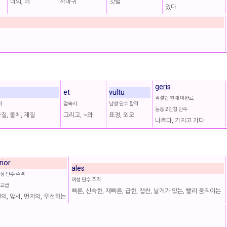
너의, 네
까마귀
깃털
있다
geris
et
vultu
직설법 현재 미완료
격
접속사
남성 단수 탈격
능동 2인칭 단수
물질, 물체, 재질
그리고, ~와
표정, 외모
나르다, 가지고 가다
rior
ales
성 단수 주격
여성 단수 주격
교급
빠른, 신속한, 재빠른, 급한, 잽싼, 날개가 있는, 빨리 움직이는
의, 앞서, 먼저의, 우선하는