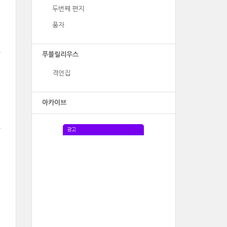
두번째 편지
풍자
푸블릴리우스
격언집
아카이브
광고