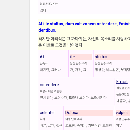
능동 3인칭 단수
있다
At ille stultus, dum vult vocem ostendere, Emisi
dentibus.
하지만 어리석은 그 까마귀는, 자신의 목소리를 자랑하고
운 이빨로 그것을 낚아챘다.
At
ille
stultus
접속사
남성 단수 주격
남성 단수 주격
하지만, 그러나
저, 저것, 그
멍청한, 바보같은, 부적
Emisit
ostendere
직설법 현재
부정사 미완료 능동
능동 3인칭
전시하다, 보여주다, 드러내 보이다, 노출시키다
내뿜다, 
celeriter
Dolosa
vulpes
부사
여성 단수 주격
여성 단수 
빠른, 급한, 잽싼
교묘한, 속이는, 기만적인, 교활한
여우