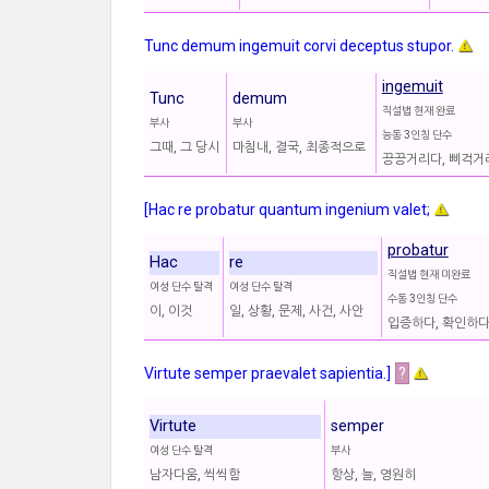
Tunc demum ingemuit corvi deceptus stupor.
ingemuit
Tunc
demum
직설법 현재 완료
부사
부사
능동 3인칭 단수
그때, 그 당시
마침내, 결국, 최종적으로
끙끙거리다, 삐걱거
[Hac re probatur quantum ingenium valet;
probatur
Hac
re
직설법 현재 미완료
여성 단수 탈격
여성 단수 탈격
수동 3인칭 단수
이, 이것
일, 상황, 문제, 사건, 사안
입증하다, 확인하다
Virtute semper praevalet sapientia.]
?
Virtute
semper
여성 단수 탈격
부사
남자다움, 씩씩함
항상, 늘, 영원히