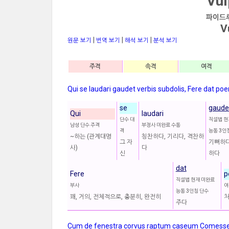
Vul
파이드루스
V
|
|
|
원문 보기
번역 보기
해석 보기
분석 보기
주격
속격
여격
Qui se laudari gaudet verbis subdolis, Fere dat poe
se
gaude
Qui
laudari
단수 대
직설법 현
남성 단수 주격
부정사 미완료 수동
격
능동 3인
~하는 (관계대명
칭찬하다, 기리다, 격찬하
그 자
기뻐하다
사)
다
신
하다
dat
Fere
p
직설법 현재 미완료
부사
여
능동 3인칭 단수
꽤, 거의, 전체적으로, 충분히, 완전히
처
주다
Cum de fenestra corvus raptum caseum Comesse vell