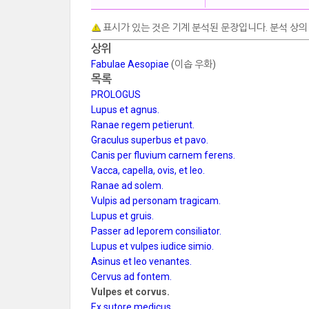
표시가 있는 것은 기계 분석된 문장입니다. 분석 상의
상위
Fabulae Aesopiae
(이솝 우화)
목록
PROLOGUS
Lupus et agnus.
Ranae regem petierunt.
Graculus superbus et pavo.
Canis per fluvium carnem ferens.
Vacca, capella, ovis, et leo.
Ranae ad solem.
Vulpis ad personam tragicam.
Lupus et gruis.
Passer ad leporem consiliator.
Lupus et vulpes iudice simio.
Asinus et leo venantes.
Cervus ad fontem.
Vulpes et corvus.
Ex sutore medicus.