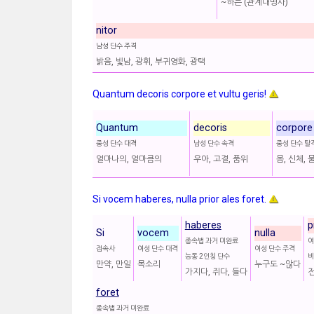
~하는 (관계대명사)
nitor
남성 단수 주격
밝음, 빛남, 광휘, 부귀영화, 광택
Quantum decoris corpore et vultu geris!
Quantum
decoris
corpore
중성 단수 대격
남성 단수 속격
중성 단수 탈
얼마나의, 얼마큼의
우아, 고결, 품위
몸, 신체, 
Si vocem haberes, nulla prior ales foret.
haberes
p
Si
vocem
nulla
종속법 과거 미완료
여
접속사
여성 단수 대격
여성 단수 주격
능동 2인칭 단수
비
만약, 만일
목소리
누구도 ~않다
가지다, 쥐다, 들다
전
foret
종속법 과거 미완료