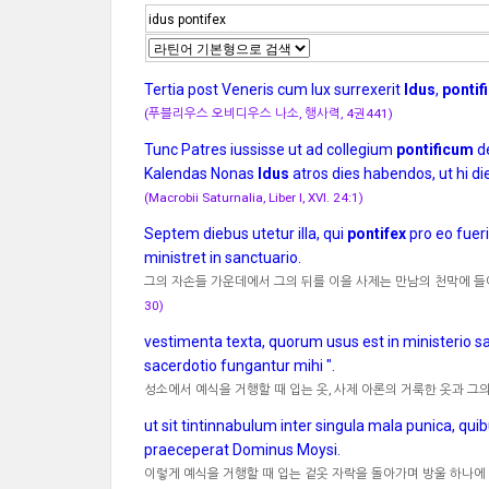
Tertia post Veneris cum lux surrexerit
Idus
,
pontif
(푸블리우스 오비디우스 나소, 행사력, 4권441)
Tunc Patres iussisse ut ad collegium
pontificum
de
Kalendas Nonas
Idus
atros dies habendos, ut hi d
(Macrobii Saturnalia, Liber I, XVI. 24:1)
Septem diebus utetur illa, qui
pontifex
pro eo fueri
ministret in sanctuario.
그의 자손들 가운데에서 그의 뒤를 이을 사제는 만남의 천막에 들어
30)
vestimenta texta, quorum usus est in ministerio s
sacerdotio fungantur mihi ".
성소에서 예식을 거행할 때 입는 옷, 사제 아론의 거룩한 옷과 그
ut sit tintinnabulum inter singula mala punica, qu
praeceperat Dominus Moysi.
이렇게 예식을 거행할 때 입는 겉옷 자락을 돌아가며 방울 하나에 