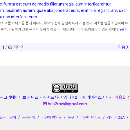
e et furata est eum de medio filiorum regis, cum interficerentur,
um. Iosabeth autem, quae absconderat eum, erat filia regis Ioram, uxor
ia non interfecit eum.
 아들 요아스를 몰래 빼내어, 유모와 함께 침실에 데려다 놓았다. 여호람 임금의 딸이며 여
숨겨, 아탈야가 그를 죽이지 못하게 하였다. 여호세바는 아하즈야의 누이였던 것이다.
(불가
1
/
63
페이지
다음
은
크리에이티브 커먼즈 저작자표시-비영리 4.0 국제 라이선스
에 따라 이용할 
bab2min@gmail.com
있는 라틴어
공지사항
라틴어 명언들
도구
라틴어 텍스트
라틴어 Q&A