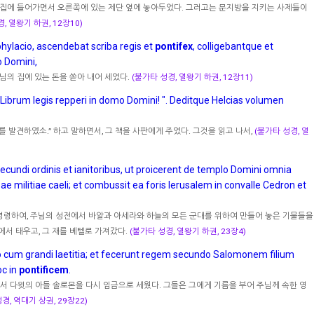
 집에 들어가면서 오른쪽에 있는 제단 옆에 놓아두었다. 그러고는 문지방을 지키는 사제들이
, 열왕기 하권, 12장10)
lacio, ascendebat scriba regis et
pontifex
, colligebantque et
 Domini,
님의 집에 있는 돈을 쏟아 내어 세었다.
(불가타 성경, 열왕기 하권, 12장11)
Librum legis repperi in domo Domini! ". Deditque Helcias volumen
 발견하였소.” 하고 말하면서, 그 책을 사판에게 주었다. 그것을 읽고 나서,
(불가타 성경, 열
ecundi ordinis et ianitoribus, ut proicerent de templo Domini omnia
e militiae caeli; et combussit ea foris Ierusalem in convalle Cedron et
명령하여, 주님의 성전에서 바알과 아세라와 하늘의 모든 군대를 위하여 만들어 놓은 기물들을
에서 태우고, 그 재를 베텔로 가져갔다.
(불가타 성경, 열왕기 하권, 23장4)
lo cum grandi laetitia; et fecerunt regem secundo Salomonem filium
oc in
pontificem
.
서 다윗의 아들 솔로몬을 다시 임금으로 세웠다. 그들은 그에게 기름을 부어 주님께 속한 영
경, 역대기 상권, 29장22)