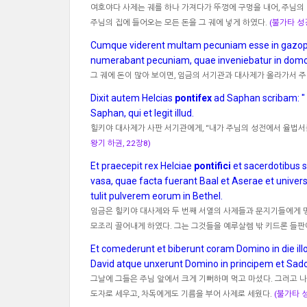
여호야다 사제는 궤를 하나 가져다가 뚜껑에 구멍을 내어, 주님의
주님의 집에 들어오는 모든 돈을 그 궤에 넣게 하였다.
(불가타 성경
Cumque viderent multam pecuniam esse in gazophy
numerabant pecuniam, quae inveniebatur in domo
그 궤에 돈이 많아 보이면, 임금의 서기관과 대사제가 올라가서 주
Dixit autem Helcias
pontifex
ad Saphan scribam: " 
Saphan, qui et legit illud.
힐키야 대사제가 사판 서기관에게, “내가 주님의 성전에서 율법서를
왕기 하권, 22장8)
Et praecepit rex Helciae
pontifici
et sacerdotibus s
vasa, quae facta fuerant Baal et Aserae et universa
tulit pulverem eorum in Bethel.
임금은 힐키야 대사제와 두 번째 서열의 사제들과 문지기들에게 
모조리 끌어내게 하였다. 그는 그것들을 예루살렘 밖 키드론 들판
Et comederunt et biberunt coram Domino in die il
David atque unxerunt Domino in principem et Sad
그날에 그들은 주님 앞에서 크게 기뻐하며 먹고 마셨다. 그러고 나
도자로 세우고, 차독에게도 기름을 부어 사제로 세웠다.
(불가타 성