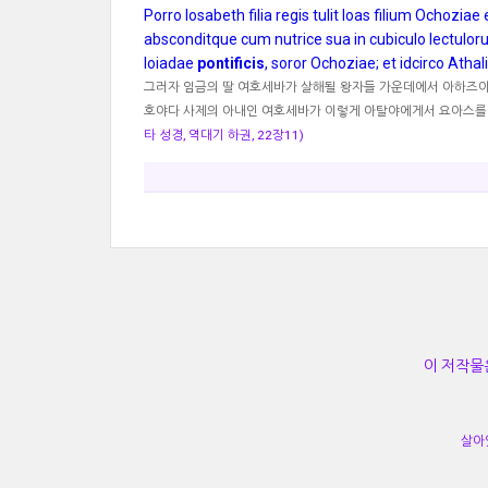
Porro Iosabeth filia regis tulit Ioas filium Ochozia
absconditque cum nutrice sua in cubiculo lectulor
Ioiadae
pontificis
, soror Ochoziae; et idcirco Athal
그러자 임금의 딸 여호세바가 살해될 왕자들 가운데에서 아하즈야의
호야다 사제의 아내인 여호세바가 이렇게 아탈야에게서 요아스를 
타 성경, 역대기 하권, 22장11)
이 저작물
살아