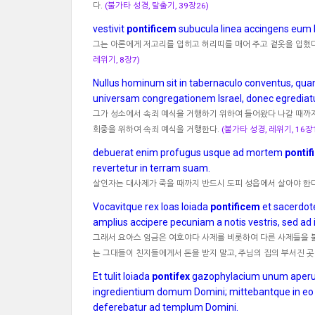
다.
(불가타 성경, 탈출기, 39장26)
vestivit
pontificem
subucula linea accingens eum b
그는 아론에게 저고리를 입히고 허리띠를 매어 주고 겉옷을 입혔다.
레위기, 8장7)
Nullus hominum sit in tabernaculo conventus, qu
universam congregationem Israel, donec egrediatu
그가 성소에서 속죄 예식을 거행하기 위하여 들어왔다 나갈 때까지,
회중을 위하여 속죄 예식을 거행한다.
(불가타 성경, 레위기, 16장1
debuerat enim profugus usque ad mortem
pontif
revertetur in terram suam.
살인자는 대사제가 죽을 때까지 반드시 도피 성읍에서 살아야 한다
Vocavitque rex Ioas Ioiada
pontificem
et sacerdote
amplius accipere pecuniam a notis vestris, sed ad
그래서 요아스 임금은 여호야다 사제를 비롯하여 다른 사제들을 불
는 그대들이 친지들에게서 돈을 받지 말고, 주님의 집의 부서진 곳
Et tulit Ioiada
pontifex
gazophylacium unum aperuit
ingredientium domum Domini; mittebantque in eo 
deferebatur ad templum Domini.