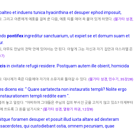
alteo et induens tunica hyacinthina et desuper ephod imposuit,
 그리고 아론에게 에폿을 걸쳐 준 다음, 에폿 띠를 매어 꼭 붙어 있게 하였다.
(불가타 성경,
ando
pontifex
ingreditur sanctuarium, ut expiet se et domum suam et
r.
 아무도 만남의 천막 안에 있어서는 안 된다. 이렇게 그는 자신과 자기 집안과 이스라엘 온
7)
icis
in civitate refugii residere. Postquam autem ille obierit, homicida
. 대사제가 죽은 다음에야 자기의 소유지로 돌아갈 수 있다.
(불가타 성경, 민수기, 35장28)
s dicens eis: " Quare sartatecta non instauratis templi? Nolite ergo
 instaurationem templi reddite eam ".
러 놓고 일렀다. “어찌하여 그대들은 주님의 집의 부서진 곳을 고치지 않고 있소? 이제부터
에 쓰도록 그 돈을 넘기시오.”
(불가타 성경, 열왕기 하권, 12장8)
que foramen desuper et posuit illud iuxta altare ad dexteram
sacerdotes, qui custodiebant ostia, omnem pecuniam, quae