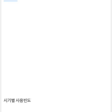
시기별 사용빈도