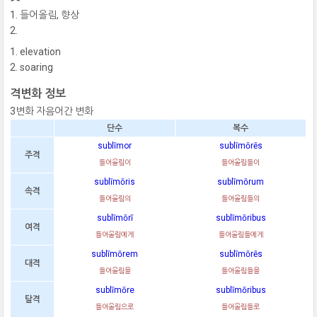
들어올림, 향상
elevation
soaring
격변화 정보
3변화 자음어간 변화
단수
복수
sublīmor
sublīmōrēs
주격
들어올림이
들어올림들이
sublīmōris
sublīmōrum
속격
들어올림의
들어올림들의
sublīmōrī
sublīmōribus
여격
들어올림에게
들어올림들에게
sublīmōrem
sublīmōrēs
대격
들어올림을
들어올림들을
sublīmōre
sublīmōribus
탈격
들어올림으로
들어올림들로