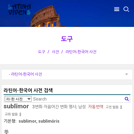
도구
도구
사전
라틴어-한국어 사전
- 라틴어-한국어 사전
라틴어-한국어 사전 검색
sublīmor
3변화 자음어간 변화 명사; 남성
자동번역
고전 발음: [
]
교회 발음: [
]
기본형:
sublīmor, sublīmōris
뜻