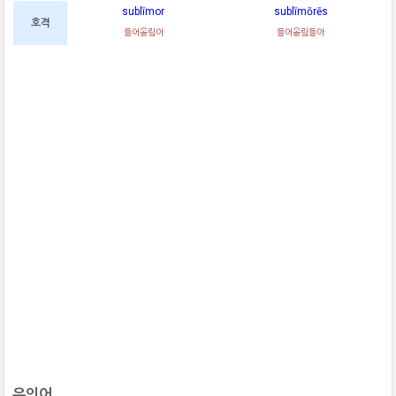
sublīmor
sublīmōrēs
호격
들어올림아
들어올림들아
유의어