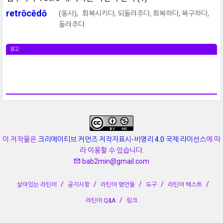
retrōcēdō
(동사),
회복시키다, 되돌려주다, 회복하다, 복구하다,
돌려주다
광고
이 저작물은
크리에이티브 커먼즈 저작자표시-비영리 4.0 국제 라이선스
에 따
라 이용할 수 있습니다.
bab2min@gmail.com
살아있는 라틴어
공지사항
라틴어 명언들
도구
라틴어 텍스트
라틴어 Q&A
링크