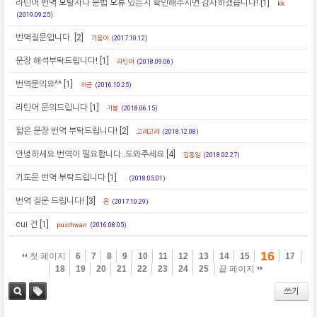
라틴어 번역 오탈자나 문법 오류 있는지 확인해주시면 감사하겠습니다!
[1]
kk
(2019.09.25)
번역질문입니다.
[2]
기욤이
(2017.10.12)
문장 해석부탁드립니다!
[1]
라틴어
(2018.09.06)
번역문의요^^
[1]
하균
(2016.10.25)
라틴어 문의드립니다
[1]
지봉
(2018.06.15)
짧은 문장 번역 부탁드립니다!
[2]
고래고래
(2018.12.08)
안녕하세요 번역이 필요합니다..도와주세요
[4]
김동일
(2018.02.27)
기도문 번역 부탁드립니다
[1]
.
(2018.05.01)
번역 질문 드립니다!
[3]
윤
(2017.10.29)
cui 건
[1]
pusthwan
(2016.08.05)
16
첫 페이지
6
7
8
9
10
11
12
13
14
15
17
18
19
20
21
22
23
24
25
끝 페이지
쓰기
검색
태그