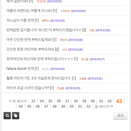
해석 질문이요!!
[1]
가나다라
(2019.05.29)
여름의 라벤더는 어떻게 쓰나요?
[1]
ㅎ하하하
(2019.05.29)
하느님의 이름 번역
[1]
때뿌뉘
(2019.05.29)
번역답변 감사합니다! 하나만 더 부탁드리겠습니다ㅠ
[2]
야옹
(2019.05.28)
아주 간단한 번역 부탁드릴게요!
[1]
라틴어
(2019.05.28)
간단한 문장 라틴어로 부탁드려요
[2]
냐냐
(2019.05.28)
한국어인데 라틴어로 번역 부탁드립니다ㅜㅜㅜ
[1]
프시알
(2019.05.27)
fabula docet 번역
[1]
ㅇㅈㅇ
(2019.05.26)
휠록 라틴어 7판, 3과 자습문제 문의드립니다.
[1]
연남동
(2019.05.26)
라틴어 초급 사전이 있습니까?
[1]
연남동
(2019.05.25)
43
첫 페이지
33
34
35
36
37
38
39
40
41
42
44
45
46
47
48
49
50
51
52
끝 페이지
쓰기
검색
태그