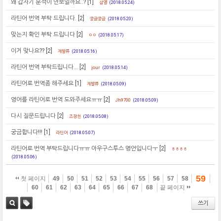
왜 갑자기 분석이 안보일까요..?
[1]
삼열
(2018.05.24)
라틴어 번역 부탁 드립니다.
[2]
궁금궁금
(2018.05.20)
맞는지 확인 부탁 드립니다
[2]
ㅇㅇ
(2018.05.17)
이거 맞나요??
[2]
제발류
(2018.05.16)
라틴어 번역 부탁드립니다...
[2]
jour
(2018.05.14)
라틴어로 번역좀 해주세요
[1]
제발류
(2018.05.09)
영어를 라틴어로 번역 도와주세요ㅠㅠ
[2]
Jh9700
(2018.05.09)
다시 질문드립니다
[2]
조장현
(2018.05.08)
궁금합니다!!!
[1]
라틴어
(2018.05.07)
라틴어로 번역 부탁드립니다ㅠㅠ 아우구스투스 명언입니다ㅜ
[2]
ㅎㅎㅎㅎ
(2018.05.06)
59
첫 페이지
49
50
51
52
53
54
55
56
57
58
60
61
62
63
64
65
66
67
68
끝 페이지
쓰기
검색
태그