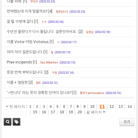
나를 위해.
[1]
무던이
(2022.02.25)
번역했는데 이게 맞을까요?
[4]
질문입니다
(2022.02.25)
잘 될 수밖에 없다
[1]
ㅎㅎ
(2022.02.24)
수년전 들렷다가 다시 들립니다..질문잇어서요..
[2]
김성남
(2022.02.18)
이름 Victor 어원 Victorius
[1]
ㅁ
(2022.02.17)
의미 차이 질문드립니다
[1]
맇
(2022.02.15)
Prae incipendo
[1]
Das Mädchen
(2022.02.15)
문장 번역 부탁드립니다.
[2]
지영
(2022.02.14)
이름 + 영원한
[2]
000
(2022.02.12)
'~만나다' 라는 뜻의 정확한 단어이 있나요?
[1]
철학자 philosophos
(2022.02.10)
11
첫 페이지
1
2
3
4
5
6
7
8
9
10
12
13
14
15
16
17
18
19
20
끝 페이지
쓰기
검색
태그