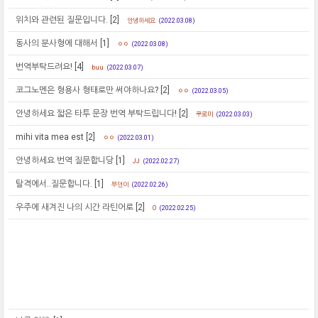
위치와 관련된 질문입니다.
[2]
안녕하세요
(2022.03.08)
동사의 분사형에 대해서
[1]
ㅇㅇ
(2022.03.08)
번역부탁드려요!
[4]
buu
(2022.03.07)
코그노멘은 형용사 형태로만 써야하나요?
[2]
ㅇㅇ
(2022.03.05)
안녕하세요 짧은 타투 문장 번역 부탁드립니다!
[2]
쿠로미
(2022.03.03)
mihi vita mea est
[2]
ㅇㅇ
(2022.03.01)
안녕하세요 번역 질문합니당
[1]
JJ
(2022.02.27)
탈격에서..질문합니다.
[1]
무던이
(2022.02.26)
우주에 새겨진 나의 시간 라틴어로
[2]
O
(2022.02.25)