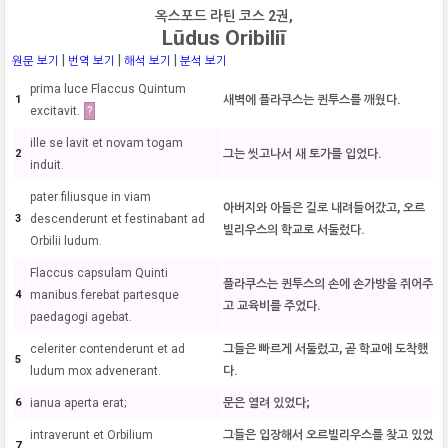
옥스포드 라틴 코스 2권,
Lūdus Oribiliī
|
|
|
원문 보기
번역 보기
해석 보기
분석 보기
prima luce Flaccus Quintum
1
새벽에 플라쿠스는 퀸투스를 깨웠다.
excitavit.
?
ille se lavit et novam togam
2
그는 씻고나서 새 토가를 입었다.
induit.
pater filiusque in viam
아버지와 아들은 길로 내려들어갔고, 오르
3
descenderunt et festinabant ad
빌리우스의 학교로 서둘렀다.
Orbilii ludum.
Flaccus capsulam Quinti
플라쿠스는 퀸투스의 손에 손가방을 쥐어주
4
manibus ferebat partesque
고 교육비를 주었다.
paedagogi agebat.
celeriter contenderunt et ad
그들은 빠르게 서둘렀고, 곧 학교에 도착했
5
ludum mox advenerant.
다.
6
ianua aperta erat;
문은 열려 있었다;
intraverunt et Orbilium
그들은 입장해서 오르빌리우스를 찾고 있었
7