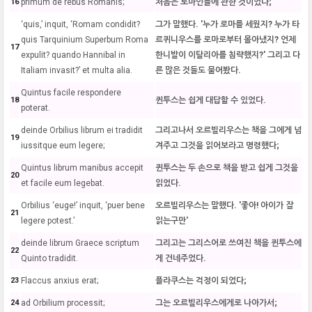
16
primum de rebus Romanis;
처음은 로마인들에 관한 것이었다;
‘quis,’ inquit, ‘Romam condidit?
그가 말했다. '누가 로마를 세웠지? 누가 타
quis Tarquinium Superbum Roma
르퀴니우스를 로마로부터 몰아냈지? 언제
17
expulit? quando Hannibal in
한니발이 이탈리아를 침략했지?' 그리고 다
Italiam invasit?’ et multa alia.
른 많은 것들도 물어봤다.
Quintus facile respondere
18
퀸투스는 쉽게 대답할 수 있었다.
poterat.
deinde Orbilius librum ei tradidit
그리고나서 오르빌리우스는 책을 그에게 넘
19
iussitque eum legere;
겨주고 그것을 읽어보라고 명령했다;
Quintus librum manibus accepit
퀸투스는 두 손으로 책을 받고 쉽게 그것을
20
et facile eum legebat.
읽었다.
Orbilius ‘euge!’ inquit, ‘puer bene
오르빌리우스는 말했다. '좋아! 아이가 잘
21
legere potest.’
읽는구만'
deinde librum Graece scriptum
그리고는 그리스어로 쓰여진 책을 퀸투스에
22
Quinto tradidit.
게 건네주었다.
23
Flaccus anxius erat;
플라쿠스는 걱정이 되었다;
24
ad Orbilium processit;
그는 오르빌리우스에게로 나아가서;