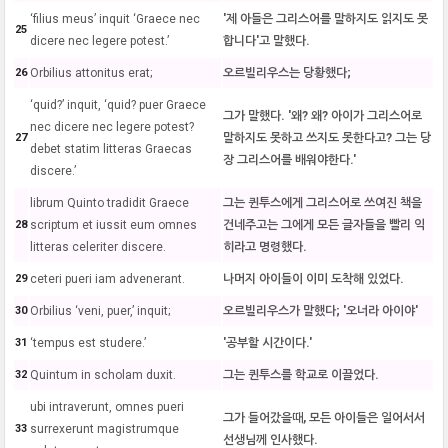
‘filius meus’ inquit ‘Graece nec
'제 아들은 그리스어를 말하지도 읽지도 못
25
dicere nec legere potest.’
합니다'고 말했다.
26
Orbilius attonitus erat;
오르빌리우스는 당황했다;
‘quid?’ inquit, ‘quid? puer Graece
그가 말했다. '왜? 왜? 아이가 그리스어로
nec dicere nec legere potest?
27
말하지도 못하고 쓰지도 못한다고? 그는 당
debet statim litteras Graecas
장 그리스어를 배워야한다.'
discere.’
librum Quinto tradidit Graece
그는 퀸투스에게 그리스어로 쓰여진 책을
28
scriptum et iussit eum omnes
건네주고는 그에게 모든 글자들을 빨리 익
litteras celeriter discere.
히라고 명령했다.
29
ceteri pueri iam advenerant.
나머지 아이들이 이미 도착해 있었다.
30
Orbilius ‘veni, puer,’ inquit;
오르빌리우스가 말했다; '오너라 아이야'
31
‘tempus est studere.’
'공부할 시간이다.'
32
Quintum in scholam duxit.
그는 퀸투스를 학교로 이끌었다.
ubi intraverunt, omnes pueri
그가 들어갔을때, 모든 아이들은 일어서서
33
surrexerunt magistrumque
선생님께 인사했다.