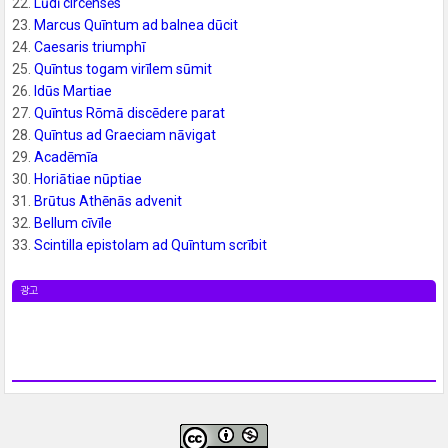
22.
Lūdī circēnsēs
23.
Marcus Quīntum ad balnea dūcit
24.
Caesaris triumphī
25.
Quīntus togam virīlem sūmit
26.
Idūs Martiae
27.
Quīntus Rōmā discēdere parat
28.
Quīntus ad Graeciam nāvigat
29.
Acadēmīa
30.
Horiātiae nūptiae
31.
Brūtus Athēnās advenit
32.
Bellum cīvīle
33.
Scintilla epistolam ad Quīntum scrībit
광고