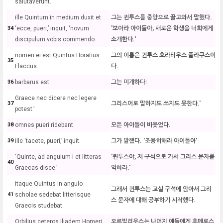
salutaverunt.
ille Quintum in medium duxit et
그는 퀸투스를 중앙으로 끌고와서 말했다.
34
‘ecce, pueri,’ inquit, ‘novum
'보아라 아이들아, 새로운 학생을 너희에게
discipulum vobis commendo.
소개한다.'
nomen ei est Quintus Horatius
그의 이름은 퀸투스 호라티우스 플라쿠스이
35
Flaccus.
다.
36
barbarus est:
그는 미개하다:
Graece nec dicere nec legere
37
그리스어로 말하지도 쓰지도 못한다.'
potest.’
38
omnes pueri ridebant.
모든 아이들이 비웃었다.
39
ille ‘tacete, pueri,’ inquit.
그가 말했다. '조용히해라 아이들아'
‘Quinte, ad angulum i et litteras
'퀸투스야, 저 구석으로 가서 그리스 문자를
40
Graecas disce.’
익혀라.'
itaque Quintus in angulo
그래서 퀸투스는 교실 구석에 앉아서 그리
41
scholae sedebat litterisque
스 문자에 대해 공부하기 시작했다.
Graecis studebat.
Orbilius ceteros Iliadem Homeri
오르빌리우스는 나머지 애들에게 호메로스