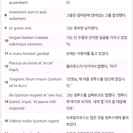
quaerebant.
다.
invenerunt eum in aula
8
그들은 앞마당에 앉아있는 그를 발견했다.
sedentem.
9
vir gravis erat;
그는 엄숙한 남자였다;
longam barbam habebat
그는 긴 수염과 진지한 얼굴을 가지고 있었
10
vultumque severum;
다;
11
in manu ferulam gerebat.
손에는 지팡이를 들고 있었다.
Flaccus accessit et ‘ecce!’
12
플라쿠스가 다가가서 말했다, '저기'
inquit,
‘magister; filium meum Quintum
'선생님, 제 아들 퀸투스를 당신께 맡깁니
13
ad te duco.'
다.'
ille Quintum inspexit et 'veni huc,
그는 퀸투스를 살펴보고는 말했다. '퀸투스
14
Quinte,’ inquit, 'et pauca mihi
야 여기로 오거라. 내게 몇 가지 좀 대답해
responde.’
다오.'
오르빌리우스는 많은 것을 퀸투스에게 물어
15
Orbilius multa Quintum rogavit.
보았다.