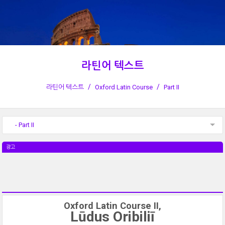
라틴어 텍스트
라틴어 텍스트
Oxford Latin Course
Part II
- Part II
광고
Oxford Latin Course II,
Lūdus Oribiliī