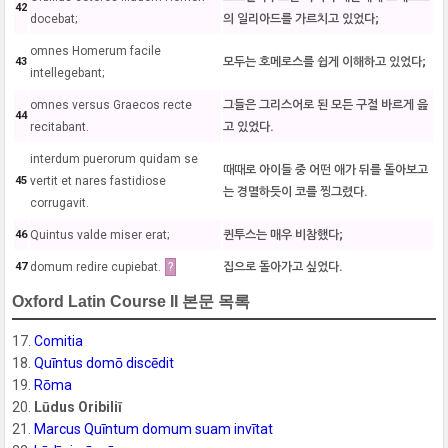
42
docebat;
의 일리아드를 가르치고 있었다;
omnes Homerum facile
43
모두는 호메로스를 쉽게 이해하고 있었다;
intellegebant;
omnes versus Graecos recte
그들은 그리스어로 된 모든 구절 바르게 읊
44
recitabant.
고 있었다.
interdum puerorum quidam se
때때로 아이들 중 어떤 애가 뒤를 돌아보고
45
vertit et nares fastidiose
는 경멸하듯이 코를 찡그렸다.
corrugavit.
46
Quintus valde miser erat;
퀸투스는 매우 비참했다;
47
domum redire cupiebat.
?
집으로 돌아가고 싶었다.
Oxford Latin Course II 본문 목록
17.
Comitia
18.
Quīntus domō discēdit
19.
Rōma
20.
Lūdus Oribiliī
21.
Marcus Quīntum domum suam invītat