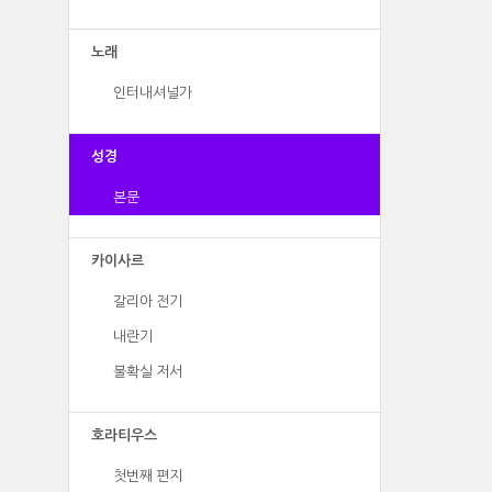
노래
인터내셔널가
성경
본문
카이사르
갈리아 전기
내란기
불확실 저서
호라티우스
첫번째 편지