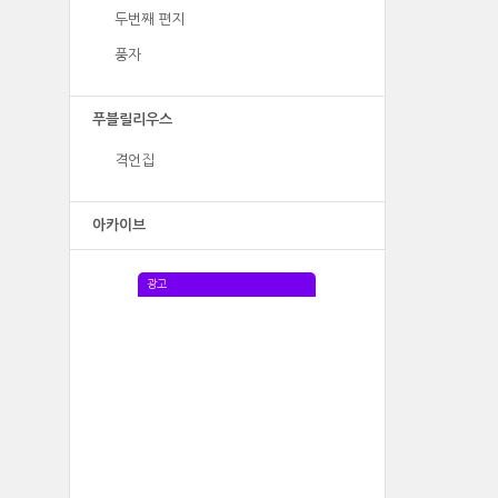
두번째 편지
풍자
푸블릴리우스
격언집
아카이브
광고