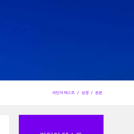
라틴어 텍스트
성경
본문