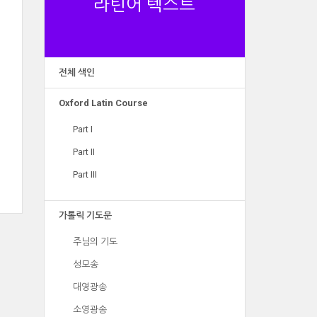
라틴어 텍스트
전체 색인
Oxford Latin Course
Part I
Part II
Part III
가톨릭 기도문
주님의 기도
성모송
대영광송
소영광송