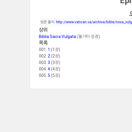
Epi
원문 출처:
http://www.vatican.va/archive/bible/nova_vul
상위
Biblia Sacra Vulgata
(불가타 성경)
목록
001.
1
(1장)
002.
2
(2장)
003.
3
(3장)
004.
4
(4장)
005.
5
(5장)