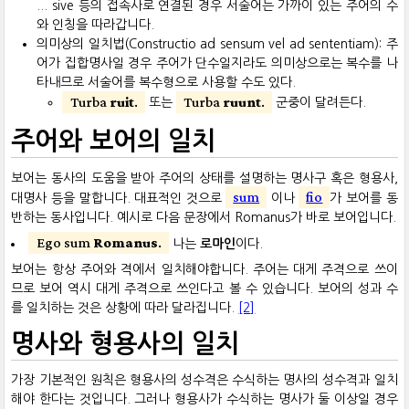
... sive 등의 접속사로 연결된 경우 서술어는 가까이 있는 주어의 수
와 인칭을 따라갑니다.
의미상의 일치법(Constructio ad sensum vel ad sententiam): 주
어가 집합명사일 경우 주어가 단수일지라도 의미상으로는 복수를 나
타내므로 서술어를 복수형으로 사용할 수도 있다.
Turba
ruit
.
Turba
ruunt
.
또는
군중이 달려든다.
주어와 보어의 일치
보어는 동사의 도움을 받아 주어의 상태를 설명하는 명사구 혹은 형용사,
sum
fio
대명사 등을 말합니다. 대표적인 것으로
이나
가 보어를 동
반하는 동사입니다. 예시로 다음 문장에서 Romanus가 바로 보어입니다.
Ego sum
Romanus
.
나는
로마인
이다.
보어는 항상 주어와 격에서 일치해야합니다. 주어는 대게 주격으로 쓰이
므로 보어 역시 대게 주격으로 쓰인다고 볼 수 있습니다. 보어의 성과 수
를 일치하는 것은 상황에 따라 달라집니다.
[2]
명사와 형용사의 일치
가장 기본적인 원칙은 형용사의 성수격은 수식하는 명사의 성수격과 일치
해야 한다는 것입니다. 그러나 형용사가 수식하는 명사가 둘 이상일 경우