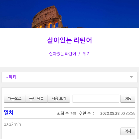
살아있는 라틴어
살아있는 라틴어
위키
- 위키
처음으로
문서 목록
계층 보기
일치
조회 수
추천 수
2020.09.28
00:35:59
745
0
bab2min
역사