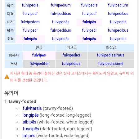
fulvipedis
fulvipedium
fulvipedis
fulvipedium
속격
fulvipedī
fulvipedibus
fulvipedī
fulvipedibus
여격
fulvipedem
fulvipedēs
fulvipēs
fulvipedia
대격
fulvipedī
fulvipedibus
fulvipedī
fulvipedibus
탈격
fulvipēs
fulvipedēs
fulvipēs
fulvipedia
호격
원급
비교급
최상급
fulvipēs
fulvipedior
fulvipedissimus
형용사
fulvipediter
fulvipedius
fulvipedissimē
부사
제시된 형태 중 음영이 칠해진 것은 실제 코퍼스에서는 확인되지 않았고, 규칙에 의
해 자동 생성된 것입니다.
유의어
tawny-footed
fulvitarsis
(tawny-footed)
longipēs
(long-footed, long-legged)
albipēs
(white-footed, white-legged)
fuscipēs
(dark-footed, dark-legged)
latipēs
(wide-footed, wide-legged)