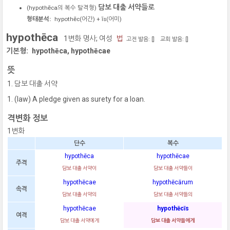
담보 대출 서약들로
(
hypothēca
의 복수 탈격형)
형태분석:
hypothēc
(어간) +
īs
(어미)
hypothēca
1변화 명사; 여성
법
고전 발음: [
]
교회 발음: [
]
기본형:
hypothēca, hypothēcae
뜻
담보 대출 서약
(law) A pledge given as surety for a loan.
격변화 정보
1변화
단수
복수
hypothēca
hypothēcae
주격
담보 대출 서약이
담보 대출 서약들이
hypothēcae
hypothēcārum
속격
담보 대출 서약의
담보 대출 서약들의
hypothēcae
hypothēcīs
여격
담보 대출 서약에게
담보 대출 서약들에게