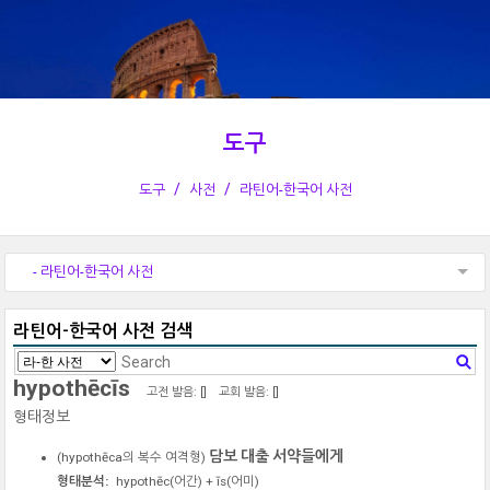
도구
도구
사전
라틴어-한국어 사전
- 라틴어-한국어 사전
라틴어-한국어 사전 검색
hypothēcīs
고전 발음: [
]
교회 발음: [
]
형태정보
담보 대출 서약들에게
(
hypothēca
의 복수 여격형)
형태분석:
hypothēc
(어간) +
īs
(어미)