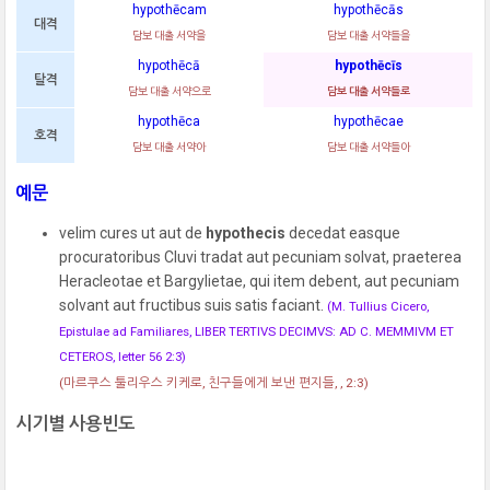
hypothēcam
hypothēcās
대격
담보 대출 서약을
담보 대출 서약들을
hypothēcā
hypothēcīs
탈격
담보 대출 서약으로
담보 대출 서약들로
hypothēca
hypothēcae
호격
담보 대출 서약아
담보 대출 서약들아
예문
velim cures ut aut de
hypothecis
decedat easque
procuratoribus Cluvi tradat aut pecuniam solvat, praeterea
Heracleotae et Bargylietae, qui item debent, aut pecuniam
solvant aut fructibus suis satis faciant.
(M. Tullius Cicero,
Epistulae ad Familiares, LIBER TERTIVS DECIMVS: AD C. MEMMIVM ET
CETEROS, letter 56 2:3)
(마르쿠스 툴리우스 키케로, 친구들에게 보낸 편지들, , 2:3)
시기별 사용빈도