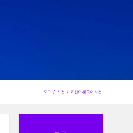
도구
사전
라틴어-한국어 사전