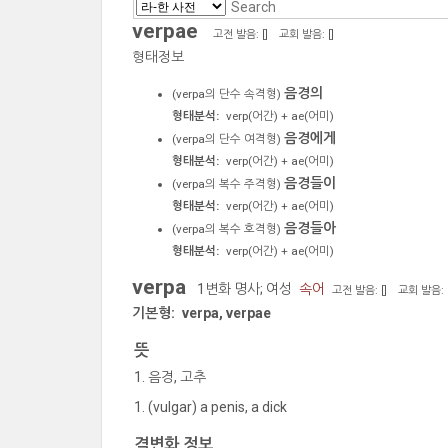
verpae
고전 발음: [
]
교회 발음: [
]
형태정보
음경의
(
verpa
의 단수 속격형)
형태분석:
verp
(어간) +
ae
(어미)
음경에게
(
verpa
의 단수 여격형)
형태분석:
verp
(어간) +
ae
(어미)
음경들이
(
verpa
의 복수 주격형)
형태분석:
verp
(어간) +
ae
(어미)
음경들아
(
verpa
의 복수 호격형)
형태분석:
verp
(어간) +
ae
(어미)
verpa
1변화 명사; 여성
속어
고전 발음: [
]
교회 발음: 
기본형:
verpa, verpae
뜻
음경, 고추
(vulgar) a penis, a dick
격변화 정보