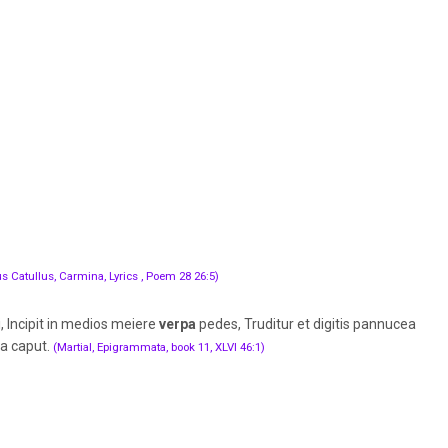
us Catullus, Carmina, Lyrics , Poem 28 26:5)
i, Incipit in medios meiere
verpa
pedes, Truditur et digitis pannucea
ta caput.
(Martial, Epigrammata, book 11, XLVI 46:1)