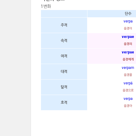
1변화
단수
verpa
주격
음경이
verpae
속격
음경의
verpae
여격
음경에게
verpam
대격
음경을
verpā
탈격
음경으로
verpa
호격
음경아