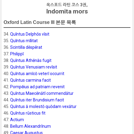
옥스포드 라틴 코스 3권,
Indomita mors
Oxford Latin Course III 본문 목록
34.
Quīntus Delphōs vīsit
35.
Quīntus mīlitat
36.
Scintilla dēspērat
37.
Philippī
38.
Quīntus Athēnās fugit
39.
Quīntus Venusiam revīsit
40.
Quīntus amīcō veterī occurrit
41.
Quīntus carmina facit
42.
Pompēius ad patriam revenit
43.
Quīntus Maecēnātī commendātur
44.
Quīntus iter Brundisium facit
45.
Quīntus ā molestō quōdam vexātur
46.
Quīntus rūsticus fit
47.
Actium
48.
Bellum Alexandrīnum
49.
Caesar Augustus