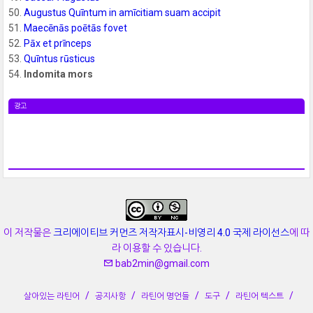
50.
Augustus Quīntum in amīcitiam suam accipit
51.
Maecēnās poētās fovet
52.
Pāx et prīnceps
53.
Quīntus rūsticus
54.
Indomita mors
광고
이 저작물은
크리에이티브 커먼즈 저작자표시-비영리 4.0 국제 라이선스
에 따
라 이용할 수 있습니다.
bab2min@gmail.com
살아있는 라틴어
공지사항
라틴어 명언들
도구
라틴어 텍스트