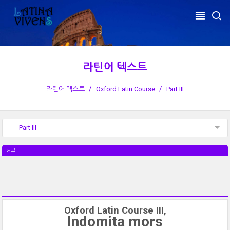
라틴어 텍스트
라틴어 텍스트
Oxford Latin Course
Part III
- Part III
광고
Oxford Latin Course III,
Indomita mors