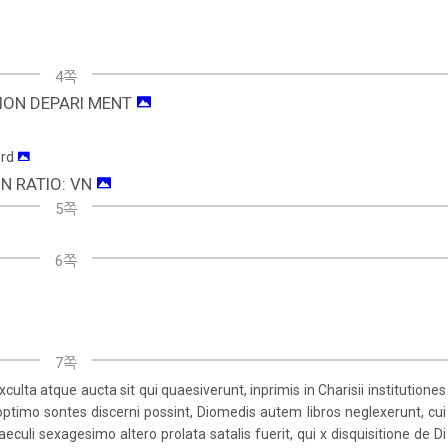
4쪽
TION DEPARI MENT
ord
N RATIO: VN
5쪽
6쪽
7쪽
a atque aucta sit qui quaesiverunt, inprimis in Charisii institutiones
imo sontes discerni possint, Diomedis autem libros neglexerunt, cui
eculi sexagesimo altero prolata satalis fuerit, qui x disquisitione de Di