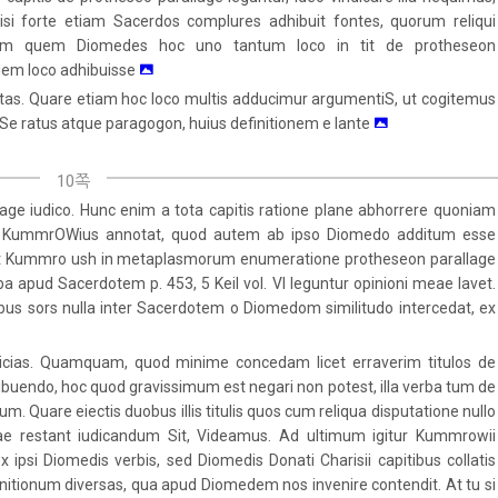
si forte etiam Sacerdos complures adhibuit fontes, quorum reliqui
tem quem Diomedes hoc uno tantum loco in tit de protheseon
dem loco adhibuisse
tas. Quare etiam hoc loco multis adducimur argumentiS, ut cogitemus
Se ratus atque paragogon, huius definitionem e lante
10쪽
llage iudico. Hunc enim a tota capitis ratione plane abhorrere quoniam
m ΚummrOWius annotat, quod autem ab ipso Diomedo additum esse
loxit Κummro ush in metaplasmorum enumeratione protheseon parallage
apud Sacerdotem p. 453, 5 Keil vol. VI leguntur opinioni meae lavet.
tibus sors nulla inter Sacerdotem o Diomedom similitudo intercedat, ex
icias. Quamquam, quod minime concedam licet erraverim titulos de
ribuendo, hoc quod gravissimum est negari non potest, illa verba tum de
. Quare eiectis duobus illis titulis quos cum reliqua disputatione nullo
uae restant iudicandum Sit, Videamus. Ad ultimum igitur Κummrowii
i Diomedis verbis, sed Diomedis Donati Charisii capitibus collatis
itionum diversas, qua apud Diomedem nos invenire contendit. At tu si