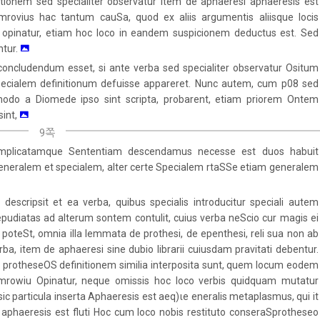
tionem sed specialiter observatur item de aphaeresi aphaeresis est
ummrovius hac tantum cauSa, quod ex aliis argumentis aliisque locis
pinatur, etiam hoc loco in eandem suspicionem deductus est. Sed
ntur.
concludendum esset, si ante verba sed specialiter observatur Ositum
Specialem definitionum defuisse appareret. Nunc autem, cum p08 sed
ummodo a Diomede ipso sint scripta, probarent, etiam priorem Ontem
sint,
9쪽
plicatamque Sententiam descendamus necesse est duos habuit
eneralem et specialem, alter certe Specialem rtaSSe etiam generalem
 descripsit et ea verba, quibus specialis introducitur speciali autem
 repudiatas ad alterum sontem contulit, cuius verba neScio cur magis ei
poteSt, omnia illa lemmata de prothesi, de epenthesi, reli sua non ab
ba, item de aphaeresi sine dubio librarii cuiusdam pravitati debentur.
protheseOS definitionem similia interposita sunt, quem locum eodem
rowiu Opinatur, neque omissis hoc loco verbis quidquam mutatur
 particula inserta Aphaeresis est aeq)ιe eneralis metaplasmus, qui it
: aphaeresis est fluti Hoc cum loco nobis restituto conseraSprotheseo