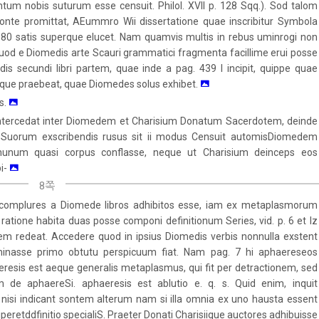
 nobis suturum esse censuit. Philol. XVII p. 128 Sqq.). Sod talom
ronte promittat, AEummro Wii dissertatione quae inscribitur Symbola
880 satis superque elucet. Nam quamvis multis in rebus uminrogi non
quod e Diomedis arte Scauri grammatici fragmenta facillime erui posse
s secundi libri partem, quae inde a pag. 439 I incipit, quippe quae
que praebeat, quae Diomedes solus exhibet.
s.
 intercedat inter Diomedem et Charisium Donatum Sacerdotem, deinde
rum Suorum exscribendis rusus sit ii modus Censuit automisDiomedem
unum quasi corpus conflasse, neque ut Charisium deinceps eos
pi-
8쪽
i complures a Diomede libros adhibitos esse, iam ex metaplasmorum
atione habita duas posse componi definitionum Series, vid. p. 6 et Iz
tem redeat. Accedere quod in ipsius Diomedis verbis nonnulla exstent
minasse primo obtutu perspicuum fiat. Nam pag. 7 hi aphaereseos
phaeresis est aeque generalis metaplasmus, qui fit per detractionem, sed
em de aphaereSi. aphaeresis est ablutio e. q. s. Quid enim, inquit
nisi indicant sontem alterum nam si illa omnia ex uno hausta essent
iperetddfinitio specialiS. Praeter Donati Charisiique auctores adhibuisse