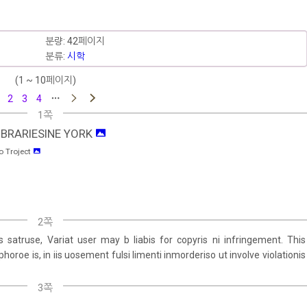
분량: 42페이지
분류:
시학
(1 ~ 10페이지)
2
3
4
1쪽
IBRARIESINE YORΚ
io Troject
2쪽
 satruse, Variat user may b liabis for copyris ni infringement. This
phoroe is, in iis uosement fulsi limenti inmorderiso ut involve violationis
3쪽