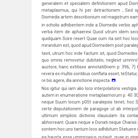
generalem et specialem definitionem apud Diom
metaplasmus, qui hi per detractionem , Sed spe
Diomedis artem describonium vel magistrum ea
in scholis adhibentem inde a Diomedis verbis apha
verba item de aphaeresi Quod utrum idem seceri
quidquam Scire resert Quae cum ita sint hoc loc
mirandum est, quod apud Diomedem post paralep
tavit, utrum hoc inde factum sit, quod Diomedes 
quo omnis removetur dubitatio, neglexit ummro
auctore, hanc extitisse annotati0nem p. 396, 7) h
revera ex multis sontibus conflata esset, teStat
re bis agere, illa annotione inspecta.
Nos igitur qui iam alio loco interpolatoris vesti
autem in enumeratione metaplasmorum p. 40 30)p
neque Suum locum p0St saralepsis tenet, hoc S
certe disputationem de paragoge ut ab interpo
ultimum simplicis dictionis clausulam ita con
abhorreant. Quare neque e Donati neque Charisii
sontem hoc uno tantum loco adhibitum Statuere 
ea hausta esse ummrowius putavit, quae in sine c