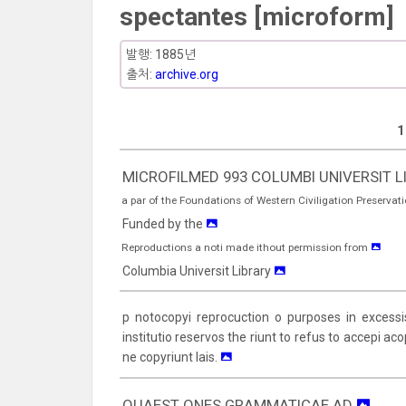
spectantes [microform]
발행: 1885년
출처:
archive.org
1
MICROFILMED 993 COLUMBI UNIVERSIT L
a par of the Foundations of Western Civiligation Preservat
Funded by the
Reproductions a noti made ithout permission from
Columbia Universit Library
p notocopyi reprocuction o purposes in excessis
institutio reservos the riunt to refus to accepi aco
ne copyriunt lais.
OUAEST ONES GRAMMATICAE AD