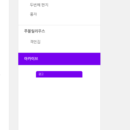
두번째 편지
풍자
푸블릴리우스
격언집
아카이브
광고