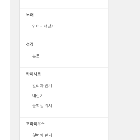
노래
인터내셔널가
성경
본문
카이사르
갈리아 전기
내란기
불확실 저서
호라티우스
첫번째 편지