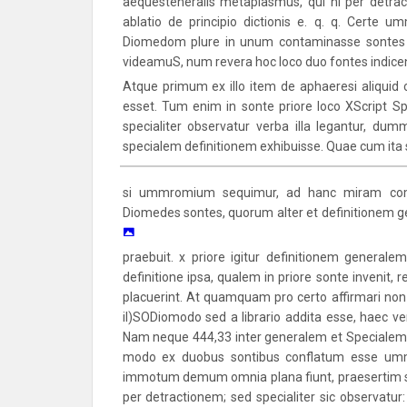
aequesteneralis metaplasmus, qui hi per detrac
ablatio de principio dictionis e. q. q. Certe 
Diomedom plure in unum contaminasse sontes o
videamuS, num revera hoc loco duo fontes indice
Atque primum ex illo item de aphaeresi aliquid 
esset. Tum enim in sonte priore loco XScript 
specialiter observatur verba illa legantur, d
specialem definitionem exhibuisse. Quae cum ita 
si ummromium sequimur, ad hanc miram com
Diomedes sontes, quorum alter et definitionem g
praebuit. x priore igitur definitionem generalem
definitione ipsa, qualem in priore sonte invenit,
placuerint. At quamquam pro certo affirmari non 
il)SODiomodo sed a librario addita esse, haec ver
Nam neque 444,33 inter generalem et Specialem 
modo ex duobus sontibus conflatum esse umm
immotum demum omnia plana fiunt, praesertim sic
per detractionem; sed specialiter sic observatur