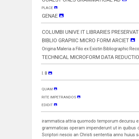
PLACE
GENAE
COLUMBI UNIVE IT LIBRARIES PRESERVA
BIBLIO GRAPIIIC MICRO FORM ARCIET
Origina Maleria a Filio ex Existin Bibliographic Rec
TECHNICAL MICROFORM DATA REDUCTIO
l. 8
QUAM
RIΤΕ IMPETRANDOS
EDIDIT
irammatica attria quomodo temporum decursu excult
grammaticas operam impenderunt ut in quibus opt
Scriptori nescio an Christi sententia anno huius sa