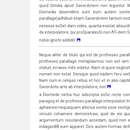
quod Similia apud Sacerdotem non leguntur. Ni
Diomedis dissimillimi sunt eum autem son
parallage)adhibuit etiam Sacerdotem tantum eo
necesse esSet dam vides, quanta existat absurdi
de interpolatore, qui proSparalesSi non ΛΠ-dem S
nobis ignoto addidit.
Neque aliter de titulo qui est de protheseo para
protheseo parallage metaplasmus non est ia
statuit, errasse mihi videtur. Nam id quod neg
nomen non extat. Denique quod eadem fero verba 
Nam cum in reliquis rebus et hoc et in aliis capi
Sacerdotis arte ab interpolatore, non
a Diomede verba huc adscripta esSe recte con
paragog et de protheseo parallage interpolatori t
aphaeresi nequaquam alterius sontis esse vestigium
vinculo cohaerere demonstravi, quid de eis q
argumentum resutandum accedam, quod non ex ips
indagavi88 eum apparet. Dico autem formas defin