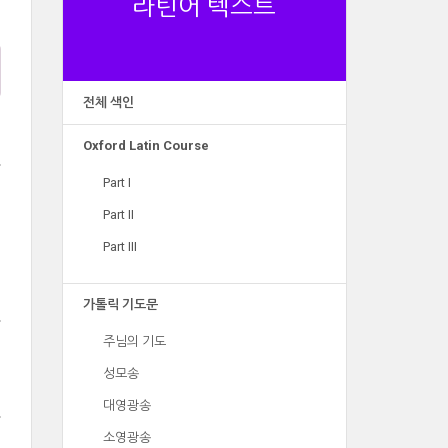
라틴어 텍스트
전체 색인
Oxford Latin Course
Part I
Part II
Part III
가톨릭 기도문
주님의 기도
성모송
대영광송
소영광송