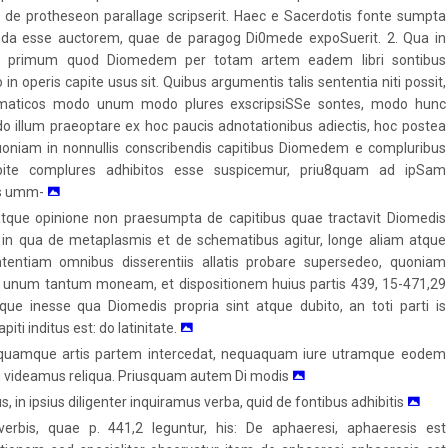
 de protheseon parallage scripserit. Haec e Sacerdotis fonte sumpta
enda esse auctorem, quae de paragog Di0mede expoSuerit. 2. Qua in
ur, primum quod Diomedem per totam artem eadem libri sontibus
n operis capite usus sit. Quibus argumentis talis sententia niti possit,
ammaticos modo unum modo plures exscripsiSSe sontes, modo hunc
o illum praeoptare ex hoc paucis adnotationibus adiectis, hoc postea
quoniam in nonnullis conscribendis capitibus Diomedem e compluribus
pite complures adhibitos esse suspicemur, priu8quam ad ipSam
es umm-
 atque opinione non praesumpta de capitibus quae tractavit Diomedis
, in qua de metaplasmis et de schematibus agitur, longe aliam atque
entiam omnibus disserentiis allatis probare supersedeo, quoniam
co unum tantum moneam, et dispositionem huius partis 439, 15-471,29
e inesse qua Diomedis propria sint atque dubito, an toti parti is
iti inditus est: do latinitate.
iquamque artis partem intercedat, nequaquam iure utramque eodem
m videamus reliqua. Priusquam autem Di modis
in ipsius diligenter inquiramus verba, quid de fontibus adhibitis
erbis, quae p. 441,2 leguntur, his: De aphaeresi, aphaeresis est