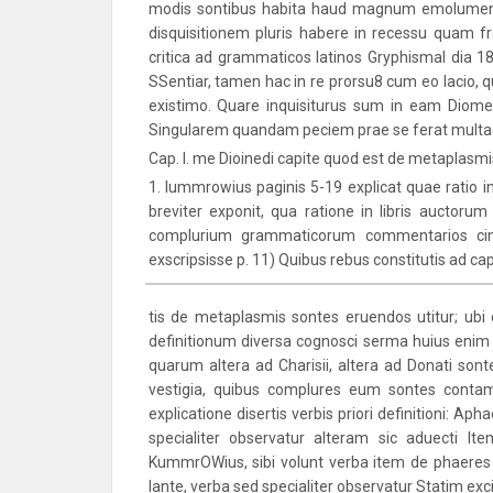
modis sontibus habita haud magnum emolumentum
disquisitionem pluris habere in recessu quam f
critica ad grammaticos latinos Gryphismal dia 1
SSentiar, tamen hac in re prorsu8 cum eo lacio, 
existimo. Quare inquisiturus sum in eam Diomedi
Singularem quandam peciem prae se ferat multa
Cap. I. me Dioinedi capite quod est de metaplasmi
1. Iummrowius paginis 5-19 explicat quae ratio
breviter exponit, qua ratione in libris aucto
complurium grammaticorum commentarios cin
exscripsisse p. 11) Quibus rebus constitutis ad ca
tis de metaplasmis sontes eruendos utitur; ub
definitionum diversa cognosci serma huius enim r
quarum altera ad Charisii, altera ad Donati son
vestigia, quibus complures eum sontes conta
explicatione disertis verbis priori definitioni: A
specialiter observatur alteram sic aduecti It
ΚummrOWius, sibi volunt verba item de phaeres 
lante, verba sed specialiter observatur Statim exc