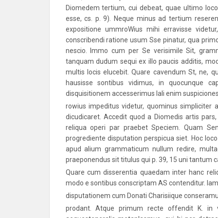
Diomedem tertium, cui debeat, quae ultimo loco
esse, cs. p. 9). Neque minus ad tertium reser
expositione ummroWius mihi erravisse videt
conscribendi ratione usum Sse pinatur, qua primo i
nescio. Immo cum per Se verisimile Sit, gr
tanquam dudum sequi ex illo paucis additis, mod
multis locis elucebit. Quare cavendum St, ne, 
hausisse sontibus vidimus, in quocunque ca
disquisitionem accesserimus Iali enim suspicion
rowius impeditus videtur, quominus simpliciter
dicudicaret. Accedit quod a Diomedis artis pars
reliqua operi par praebet Speciem. Quam Sent
progrediente disputation perspicua siet. Hoc lo
apud alium grammaticum nullum redire, multaqu
praeponendus sit titulus qui p. 39, 15 uni tantum cap
Quare cum disserentia quaedam inter hanc rel
modo e sontibus conscriptam AS contenditur. Ia
disputationem cum Donati Charisiique conseramus, 
prodant. Atque primum recte offendit Κ. in v