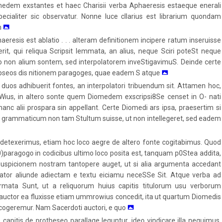
edem exstantes et haec Charisii verba Aphaeresis estaeque enerali
cialiter sic observatur. Nonne luce cllarius est librarium quondam
m
eresis est ablatio . . . alteram definitionem incipere ratum inseruisse
t, qui reliqua Scripsit lemmata, an alius, neque Sciri poteSt neque
o non alium sontem, sed interpolatorem inveStigavimuS. Deinde certe
seos dis nitionem paragoges, quae eadem S atque
duos adhibuerit fontes, an interpolatori tribuendum sit. Attamen hoc,
Wius, in altero sonte quem Diomedem exscripsi8Se censet in O- nati
anc alii prospara sin appellant. Certe Diomedi ars ipsa, praesertim si
ur, grammaticum non tam Stultum suisse, ut non intellegeret, sed eadem
gia detexerimus, etiam hoc loco aegre de altero fonte cogitabimus. Quod
aragogo in codicibus ultimo loco posita est, tanquam p0Stea addita,
uspicionem nostram tantopere auget, ut si alia argumenta accedant
lator aliunde adiectam e textu eiciamu neceSSe Sit. Atque verba ad
larmata Sunt, ut a reliquorum huius capitis titulorum usu verborum
 auctor ea fluxisse etiam ummrowius concedit, ita ut quartum Diomedis
cogeremur. Nam Sacerdoti auctori, e quo
apitis de protheseo parallage leguntur, ideo vindicare illa nequimus,