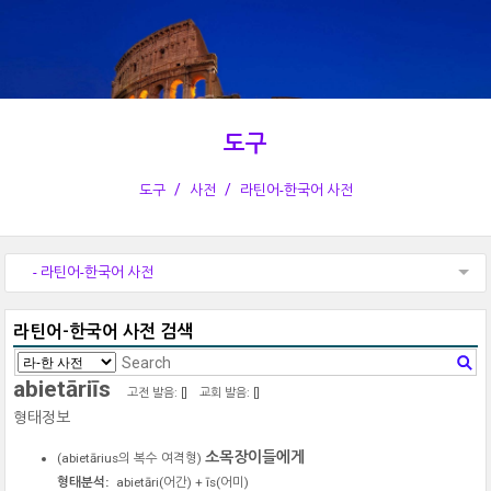
도구
도구
사전
라틴어-한국어 사전
- 라틴어-한국어 사전
라틴어-한국어 사전 검색
abietāriīs
고전 발음: [
]
교회 발음: [
]
형태정보
소목장이들에게
(
abietārius
의 복수 여격형)
형태분석:
abietāri
(어간) +
īs
(어미)