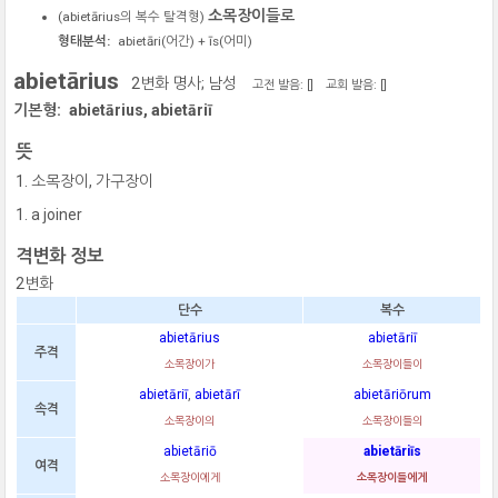
소목장이들로
(
abietārius
의 복수 탈격형)
형태분석:
abietāri
(어간) +
īs
(어미)
abietārius
2변화 명사; 남성
고전 발음: [
]
교회 발음: [
]
기본형:
abietārius, abietāriī
뜻
소목장이, 가구장이
a joiner
격변화 정보
2변화
단수
복수
abietārius
abietāriī
주격
소목장이가
소목장이들이
abietāriī
,
abietārī
abietāriōrum
속격
소목장이의
소목장이들의
abietāriō
abietāriīs
여격
소목장이에게
소목장이들에게