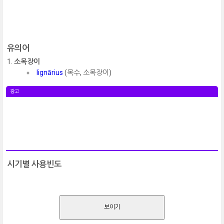
유의어
소목장이
lignārius
(목수, 소목장이)
광고
시기별 사용빈도
보이기