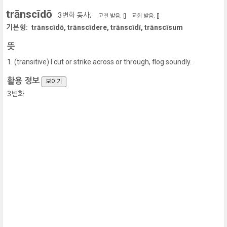
trānscīdō
3변화 동사;
고전 발음: [
]
교회 발음: [
]
기본형:
trānscīdō, trānscīdere, trānscīdī, trānscīsum
뜻
(transitive) I cut or strike across or through, flog soundly.
활용 정보
보이기
3변화