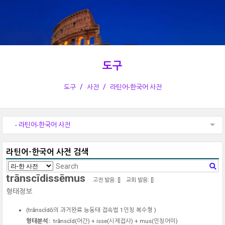
도구
도구
사전
라틴어-한국어 사전
- 라틴어-한국어 사전
라틴어-한국어 사전 검색
trānscīdissēmus
고전 발음: [
]
교회 발음: [
]
형태정보
(
trānscīdō
의 과거완료 능동태 접속법 1인칭 복수형 )
형태분석:
trānscīd
(어간) +
isse
(시제접사) +
mus
(인칭어미)