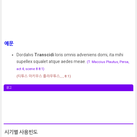
예문
Dordalvs
Transcidi
loris omnis adveniens domi, ita mihi
supellex squalet atque aedes meae.
(T. Maccius Plautus, Persa,
act 4, scene 8 8:1)
(티투스 마키우스 플라우투스, , , 8:1)
광고
시기별 사용빈도