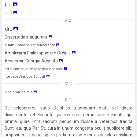
l. o
si illi
6쪽
dit,
Dissertatio inauguralis
quam Consensu et auctoritato
Amplissimi Philosophorum Ordinis
Academia Georgia Augusta
ad summos in philosophia honores
rite capesSendos Scripsit
7쪽
Viris amicissimis
8쪽
De celeberrimo satio Delphico tuamquam multi vel docte
disserueritu vel eleganter judicaverunt, nemo tamen exstitit, qui
omnia, quae intra sacrum peribolum fuisse a veteribus tradita
Sunt, ea, qua Par St, cura in unum congesta oculis subjicere sibi
proposuerit. Itaque opera pretium esse mihi visus tale consilium