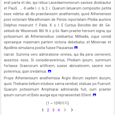
erat parta et dei, qui rebus Lacedaemoniorum savisse dicebautur
et PauS. . , -ll uelle l. c. Is 2. i. Quarum latuarum compositio petita
esse videtur ab illo praeclarissim anathemate, quod Athenienses
post victoriam Marathoniam de Persis reportatam Phidia auctore
Delphos miserunt. f. Patis. X. o. l. E Curtius Bericlite der dit. Ge-
seliseli de Wissenseli. 86l. N. s. p 6s. Nam praeter heroum signa, qui
potissimum ab Atheniensibus colebantur, Miltiadis, cujus consili
operaeque maximam partem victoria debebatur, et Minervae et
Apollinis simulacra posita fuisse Pausanias
narrat. Summa vero admiratione omnes, qui illa pera cernerent,
assectos esse, Si consideraverimus, Phidiam ipsum, summum
fortasse Graecorum artificem, suisse abricatorem, sacere non
poterimus, quin credamus.
Prope Atheniensium anathemisia Argivi illorum septem ducum,
quos Thebanis bellum intulisse sama serebat, statuas po-Fuerunt.
Quarum potissimum Amphiarai admiranda fuit, cum praeter
ipsum currum et Bato auriga ejus repraesentati SSent.
(1 ~ 10페이지)
1
2
3
4