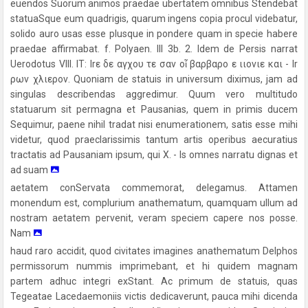
euendos Suorum animos praedae ubertatem omnibus Stendebat
statuaSque eum quadrigis, quarum ingens copia procul videbatur,
solido auro usas esse plusque in pondere quam in specie habere
praedae affirmabat. f. Polyaen. III 3b. 2. Idem de Persis narrat
Uerodotus VIII. IT: Irε δε αγχου τε σαν οἷ βαρβαρο ε ιιονιε και - Ir
ρων χλιερον. Quoniam de statuis in universum diximus, jam ad
singulas describendas aggredimur. Quum vero multitudo
statuarum sit permagna et Pausanias, quem in primis ducem
Sequimur, paene nihil tradat nisi enumerationem, satis esse mihi
videtur, quod praeclarissimis tantum artis operibus aecuratius
tractatis ad Pausaniam ipsum, qui X. - Is omnes narratu dignas et
ad suam
aetatem conServata commemorat, delegamus. Attamen
monendum est, complurium anathematum, quamquam ullum ad
nostram aetatem pervenit, veram speciem capere nos posse.
Nam
haud raro accidit, quod civitates imagines anathematum Delphos
permissorum nummis imprimebant, et hi quidem magnam
partem adhuc integri exStant. Ac primum de statuis, quas
Tegeatae Lacedaemoniis victis dedicaverunt, pauca mihi dicenda