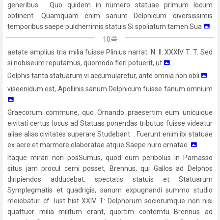
generibus . Quo quidem in numero statuae primum locum
obtinent. Quamquam enim sanum Delphicum diversissimis
temporibus saepe pulcherrimis statuis Si spoliatum tamen Sua
10쪽
aetate amplius tria milia fuisse Plinius narrat. N. II. XXXIV T. T. Sed
si nobiseum reputamus, quomodo fieri potuerit, ut
Delphis tanta statuarum vi accumularetur, ante omnia non obli
viseenidum est, Apollinis sanum Delphicum fuisse fanum omnium
Graecorum commune, quo Ornando praesertim eum unicuique
eivitati certus locus ad Statuas ponendas tributus fuisse videatur
aliae alias civitates superare Studebant. . Fuerunt enim ibi statuae
ex aere et marmore elaboratae atque Saepe nuro ornatae.
Itaque mirari non posSumus, quod eum peribolus in Parnasso
situs jam procul cerni posset, Brennus, qui Gallos ad Delphos
diripiendos adducebat, spectatis statuis et Statuarum
Symplegmatis et quadrigis, sanum expugnandi summo studio
meiebatur. cf. Iust hist XXIV. T: Delphorum sociorumque non nisi
quattuor milia militum erant, quortim contemtu Brennus ad