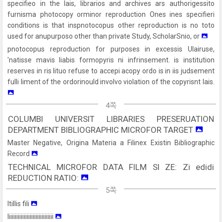
specifieo in the lais, librarios and archives ars authorigessito
furnisma photocopy orminor reproduction Ones ines specifieri
conditions is that inspnotocopus other reproduction is no toto
used for anupurposo other than private Study, ScholarSnio, or
pnotocopus reproduction for purposes in excessis Ulairuse,
'natisse mavis liabis formopyris ni infrinsement. is institution
reserves in ris lituo refuse to accepi acopy ordo is in iis judsement
fulli liment of the ordorinould involvo violation of the copyrisnt lais.
4쪽
COLUMBI UNIVERSIT LIBRARIES PRESERUATION
DEPARTMENT BIBLIOGRAPHIC MICROFOR TARGET
Master Negative, Origina Materia a Filinex Existin Bibliographic
Record
TECHNICAL MICROFOR DATA FILM SI ZE: Zi edidi
REDUCTION RATIO:
5쪽
ltillis fili
liiiiiiiiiiiiiiiiiiiiiiiiiiiiii