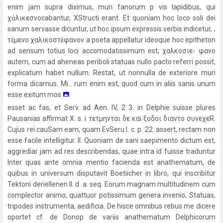
enim jam supra diximus, muri fanorum p vis lapidibus, qui
χάλικεσvocabantur, XStructi erant. Et quoniam hoc loco soli dei
sanum servasse dicuntur, ut hoc ipsum expressis verbis indicetur, ,
τέμενο χαλικοστέφανον a poeta appellatur ideoque hoc epitheton
ad sensum totius loci accomodatissimum est; χαλκοσιε- φανο
autem, cum ad aheneas periboli statuas nullo pacto referri possit,
explicatum habet nullum. Restat, ut nonnulla de exteriore muri
forma dicamus. Mi . rum enim est, quod cum in aliis sanis unum
esse exitum mos
esset ac fas, et Serv. ad Aen. IV, 2 3. in Delphie suisse plures
Pausanias affirmat X. s. i τετμηνται δε καὶ ξοδοι διαντο συνεχεR.
Cujus rei cauSam eam, quam EvSeru l. c. p. 22. assert, rectam non
esse facile intelligitur. II. Quoniam de sani saepimento dictum est,
aggrediar jam ad res describendas, quae intra id fuisse traduntur
Inter quas ante omnia mentio facienda est anathematum, de
quibus in universum disputavit Boetiicher in libro, qui inscribitur
Tektoni deriellenen II. d. a. seq. Eorum magnam multitudinem cum
complector animo, quattuor potissimum genera invenio, Statuas,
tripodes instrumenta, aedificia. De hisce omnibus rebus me dicere
oportet cf. de Donop de variis anathematum Delphicorum