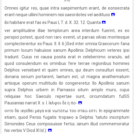
9쪽
Omnes igitur res, quae intra saepimentum erant, de eonsecrata
erant neque ulliini hominem nisi saeordotes vel aedituos
ibi habitare erat fas es Paus I, T. d. X. 32. 12. Quanta
ver amplitudine illae templorum area interdum fuerint, ex eo
perspici potest, quod non raro evenit, ut parvas silvas montesque
complecterentur es Paus. II. II. 6.)Sed inter omnia Graecorum fana
primum locum habuisse sanum Apollinis Delphicum veteres ipsi
tradunt. Cuius rei causa posita erat in celeberrimo oraculo, ad
quod consulendum ex omnibus fere terrae regionibus homines
Delphos veniebant et quiim omnes, qui deum consulturi essent,
donaria secum portarent, laetum est, ut magna anathematum
artisque operum multitudo ibi congereretur. IIo Apollinis sanum
supra Delphos urbem in Parnasso situm amplo muro, cujus
reliquiae hoc Saeculo repertae sunt, circumdatum fulSS
Pausanias narrat X. s. I. Iελφοι δἐ ὴ πό-
οντο δε ιεγέθει μεγα καὶ νωτάτω του στεώ ἐστι. In epigrammate
etiam, quod Persis fugatis tropaeo a Delphis 'tatuto inscriptum
Simonides Ceus composuisse fertur, ianum illud commemoratur
his verbis V Diod XI Id.):