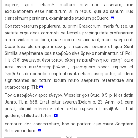
capere, spero, etiamSi multum novi non asseram, me
excuSationem esse habiturum, si in rebus, qua ad sanum illud
clarissimum pertinent, examinandis studium poSuero.
Constat veterum populorum, tu primi Graecorum, moris fuisse, ut
pietate erga deos commoti, ne templa propinquitate profanarum
rerum violarentur, loea, quae circum ea jacebant, muris saepirent.
Quae loca plerumque ii αυλη, τ τεμενοσ, τοερκο et qua Sunt
Similia, saepimenta ipsa περίβολο sive θριγκο nominantur, cf. Poll.
I, Is οἷ δ' ἀνειμενοι θεοῖ τόποι, αλση τε καὶ εPιενη καί ερκη ' καὶ ο
περι αντα κυκλοσπεριβολoc , quamquam voces τεμενο et
'εριβολο ab nonnullis scriptoribus ita etiam usurpantur, ut idem
significantes ad totum locum muro saeptum referetidae sint
etiarpocrat p. TH:
Tον α περίβολον ερκο ελεγον. Wieseler goit Stud. 8 5. p. id et datin
Jahrb. TI, p. 668. Errat igitur ayserus(Delphi p. 23. Anm. o.), cum
putat, aliquid interesse inter verba τεμενο et περίβολο et id
quidem, ut illud ad totum
eampum deo consecratum, hoc ad partem ejus muro Saeptam
Sit revocandum.