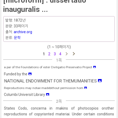
[microform] : dissertatio
inauguralis ...
발행: 1872년
분량: 33페이지
출처:
archive.org
분류:
문학
(1 ~ 10페이지)
1
2
3
4
1쪽
a par of the Foundations of ester Civiligatio Preservatio Project
Funded by the
NATIONAL ENDOWMENT FOR THEMUMANITIES
Reproductions may notae madebithout permission hom
Columbi Universit Library
2쪽
States Codo, concerna in makins of photocopios orother
reproductions of copyrisnted materiai. Under certain conditions