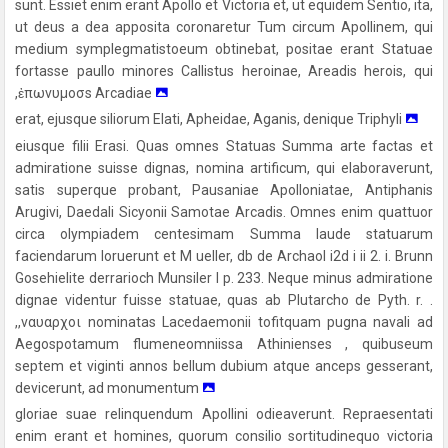
sunt. Essiet enim erant Apollo et Victoria et, ut equidem Sentio, ita,
ut deus a dea apposita coronaretur Tum circum Apollinem, qui
medium symplegmatistoeum obtinebat, positae erant Statuae
fortasse paullo minores Callistus heroinae, Areadis herois, qui
,ἐπωνυμοσs Arcadiae
erat, ejusque siliorum Elati, Apheidae, Aganis, denique Triphyli
eiusque filii Erasi. Quas omnes Statuas Summa arte factas et
admiratione suisse dignas, nomina artificum, qui elaboraverunt,
satis superque probant, Pausaniae Apolloniatae, Antiphanis
Arugivi, Daedali Sicyonii Samotae Arcadis. Omnes enim quattuor
circa olympiadem centesimam Summa laude statuarum
faciendarum loruerunt et M ueller, db de Archaol i2d i ii 2. i. Brunn
Gosehielite derrarioch Munsiler I p. 233. Neque minus admiratione
dignae videntur fuisse statuae, quas ab Plutarcho de Pyth. r. .
,,ναυαρχοι nominatas Lacedaemonii tofitquam pugna navali ad
Aegospotamum flumeneomniissa Athinienses , quibuseum
septem et viginti annos bellum dubium atque anceps gesserant,
devicerunt, ad monumentum
gloriae suae relinquendum Apollini odieaverunt. Repraesentati
enim erant et homines, quorum consilio sortitudinequo victoria