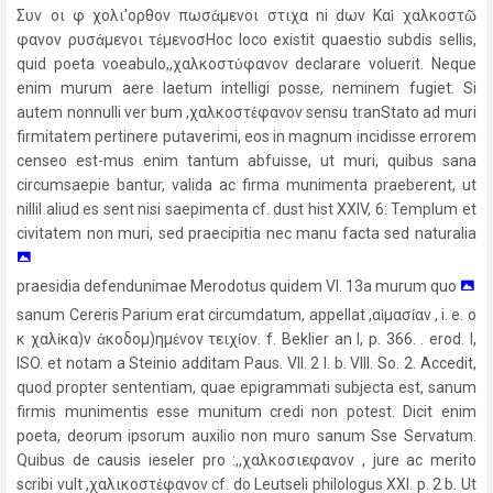
Συν οι φ χολι'ορθον πωσάμενοι στιχα ni dων Καὶ χαλκοστῶ
φανον ρυσάμενoι τέμενοσΗoc loco existit quaestio subdis sellis,
quid poeta voeabulo,,χαλκοστύφανον declarare voluerit. Neque
enim murum aere laetum intelligi posse, neminem fugiet. Si
autem nonnulli ver bum ,χαλκοστέφανον sensu tranStato ad muri
firmitatem pertinere putaverimi, eos in magnum incidisse errorem
censeo est-mus enim tantum abfuisse, ut muri, quibus sana
circumsaepie bantur, valida ac firma munimenta praeberent, ut
nillil aliud es sent nisi saepimenta cf. dust hist XXIV, 6: Templum et
civitatem non muri, sed praecipitia nec manu facta sed naturalia
praesidia defendunimae Merodotus quidem VI. 13a murum quo
sanum Cereris Parium erat circumdatum, appellat ,αὶμασίαν , i. e. ο
κ χαλίκα)ν ἀκοδομ)ημένον τειχίον. f. Beklier an I, p. 366. . erod. I,
ISO. et notam a Steinio additam Paus. VII. 2 l. b. VIII. So. 2. Accedit,
quod propter sententiam, quae epigrammati subjecta est, sanum
firmis munimentis esse munitum credi non potest. Dicit enim
poeta, deorum ipsorum auxilio non muro sanum Sse Servatum.
Quibus de causis ieseler pro :,,χαλκοσιεφανον , jure ac merito
scribi vult ,χαλικοστέφανον cf. do Leutseli philologus XXI. p. 2 b. Ut