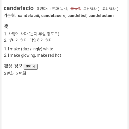
candefaciō
3변화 io 변화 동사;
불규칙
고전 발음: [
]
교회 발음: [
]
기본형:
candefaciō, candefacere, candefēcī, candefactum
뜻
하얗게 하다 (눈이 부실 정도로)
빛나게 하다, 작열하게 하다
I make (dazzlingly) white
I make glowing, make red hot
활용 정보
보이기
3변화 io 변화