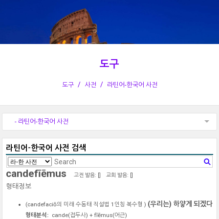
도구
도구
사전
라틴어-한국어 사전
- 라틴어-한국어 사전
라틴어-한국어 사전 검색
candefīēmus
고전 발음: [
]
교회 발음: [
]
형태정보
(우리는) 하얗게 되겠다
(
candefaciō
의 미래 수동태 직설법 1인칭 복수형 )
형태분석:
cande
(접두사) +
fīēmus
(어근)