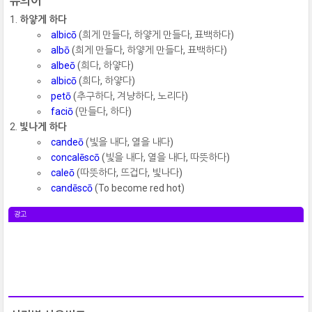
유의어
하얗게 하다
albicō
(희게 만들다, 하얗게 만들다, 표백하다)
albō
(희게 만들다, 하얗게 만들다, 표백하다)
albeō
(희다, 하얗다)
albicō
(희다, 하얗다)
petō
(추구하다, 겨냥하다, 노리다)
faciō
(만들다, 하다)
빛나게 하다
candeō
(빛을 내다, 열을 내다)
concalēscō
(빛을 내다, 열을 내다, 따뜻하다)
caleō
(따뜻하다, 뜨겁다, 빛나다)
candēscō
(To become red hot)
광고