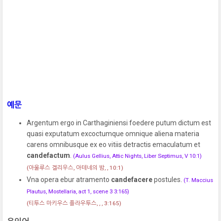
예문
Argentum ergo in Carthaginiensi foedere putum dictum est
quasi exputatum excoctumque omnique aliena materia
carens omnibusque ex eo vitiis detractis emaculatum et
candefactum
.
(Aulus Gellius, Attic Nights, Liber Septimus, V 10:1)
(아울루스 겔리우스, 아테네의 밤, , 10:1)
Vna opera ebur atramento
candefacere
postules.
(T. Maccius
Plautus, Mostellaria, act 1, scene 3 3:165)
(티투스 마키우스 플라우투스, , , 3:165)