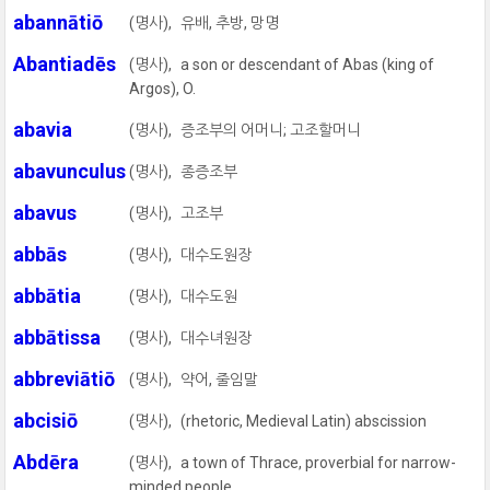
abannātiō
(명사),
유배, 추방, 망명
Abantiadēs
(명사),
a son or descendant of Abas (king of
Argos), O.
abavia
(명사),
증조부의 어머니; 고조할머니
abavunculus
(명사),
종증조부
abavus
(명사),
고조부
abbās
(명사),
대수도원장
abbātia
(명사),
대수도원
abbātissa
(명사),
대수녀원장
abbreviātiō
(명사),
약어, 줄임말
abcisiō
(명사),
(rhetoric, Medieval Latin) abscission
Abdēra
(명사),
a town of Thrace, proverbial for narrow-
minded people