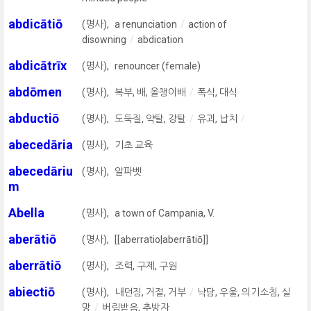
abdicātiō
(명사),
a renunciation
action of
disowning
abdication
abdicātrīx
(명사),
renouncer (female)
abdōmen
(명사),
복부, 배, 올챙이배
폭식, 대식
abductiō
(명사),
도둑질, 약탈, 강탈
유괴, 납치
abecedāria
(명사),
기초 교육
abecedāriu
(명사),
알파벳
m
Abella
(명사),
a town of Campania, V.
aberātiō
(명사),
[[aberratio|aberrātiō]]
aberrātiō
(명사),
조력, 구제, 구원
abiectiō
(명사),
내던짐, 거절, 거부
낙담, 우울, 의기소침, 실
망
버림받음, 추방자