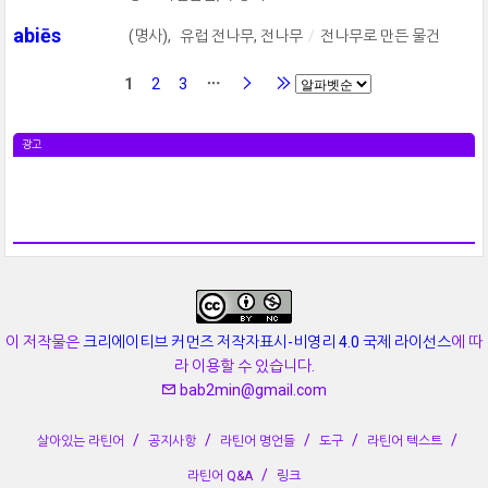
abiēs
(명사),
유럽 전나무, 전나무
전나무로 만든 물건
1
2
3
광고
이 저작물은
크리에이티브 커먼즈 저작자표시-비영리 4.0 국제 라이선스
에 따
라 이용할 수 있습니다.
bab2min@gmail.com
살아있는 라틴어
공지사항
라틴어 명언들
도구
라틴어 텍스트
라틴어 Q&A
링크