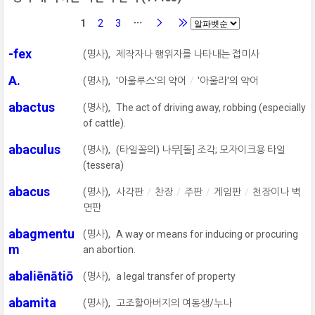
1
2
3
-fex
(명사),
제작자나 행위자를 나타내는 접미사
A.
(명사),
'아울루스'의 약어
'아울라'의 약어
abactus
(명사),
The act of driving away, robbing (especially
of cattle).
abaculus
(명사),
(타일꼴의) 나무[돌] 조각; 모자이크용 타일
(tessera)
abacus
(명사),
사각판
찬장
주판
게임판
천장이나 벽
면판
abagmentu
(명사),
A way or means for inducing or procuring
m
an abortion.
abaliēnātiō
(명사),
a legal transfer of property
abamita
(명사),
고조할아버지의 여동생/누나