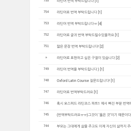
755
라틴어 번역 부탁드립니다
[1]
754
라틴어로 번역 부탁드립니다
[1]
753
라틴어 번역 부탁드립니다ㅠ
[4]
752
라틴어로 글귀 번역 부탁드릴수있을까요
[1]
751
짧은 문장 번역 부탁드립니다!
[2]
»
라틴어로 표현하고 싶은 구절이 있습니다
[2]
749
라틴어 번역을 부탁드립니다:)
[1]
748
Oxford Latin Course 질문드립니다!
[1]
747
라틴어로 번역부탁드려요
[1]
746
혹시 오스퍼드 라틴코스 파트1 에서 빠진 부분 번
745
(번역부탁드려요ㅠㅠ)그것이 '옳은 것'이기 때문이다
744
부모는 그대에게 삶을 주고도 이제 자신의 삶까지 