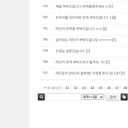
743
제발 부탁드립니다 번역좀해주세요 ㅠ
[1]
742
한국어를 라틴어로 번역 부탁드립니다 :)
[3]
741
라틴어 번역좀 부탁드립니다 ㅠㅠ
[2]
740
살아있는 라틴어 부탁드립니당 ㅠㅠㅠㅠ
[1]
739
선생님 질문있습니다.
[1]
738
라틴어 번역 부탁드려고 될까요..?ㅠ
[1]
737
라틴문자 (라틴어 알파벳) 자체에 뜻이 있나요?
[1]
첫 페이지
41
42
43
44
45
46
47
48
검색
검색
태그