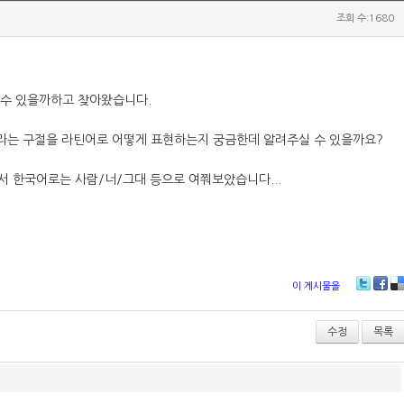
조회 수:1680
 수 있을까하고 찾아왔습니다.
대 라는 구절을 라틴어로 어떻게 표현하는지 궁금한데 알려주실 수 있을까요?
서 한국어로는 사람/너/그대 등으로 여쭤보았습니다...
이 게시물을
T
Fa
D
wi
ce
lici
tt
bo
ou
수정
목록
er
ok
s