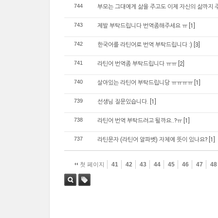
744
부모는 그대에게 삶을 주고도 이제 자신의 삶까지
743
제발 부탁드립니다 번역좀해주세요 ㅠ
[1]
742
한국어를 라틴어로 번역 부탁드립니다 :)
[3]
741
라틴어 번역좀 부탁드립니다 ㅠㅠ
[2]
740
살아있는 라틴어 부탁드립니당 ㅠㅠㅠㅠ
[1]
739
선생님 질문있습니다.
[1]
738
라틴어 번역 부탁드려고 될까요..?ㅠ
[1]
737
라틴문자 (라틴어 알파벳) 자체에 뜻이 있나요?
[1]
첫 페이지
41
42
43
44
45
46
47
48
검색
태그