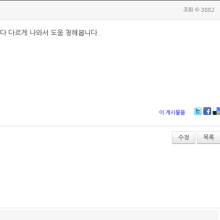
조회 수:3882
다 다르게 나와서 도움 청해봅니다..
이 게시물을
T
Fa
D
wi
ce
lici
tt
bo
ou
수정
목록
er
ok
s