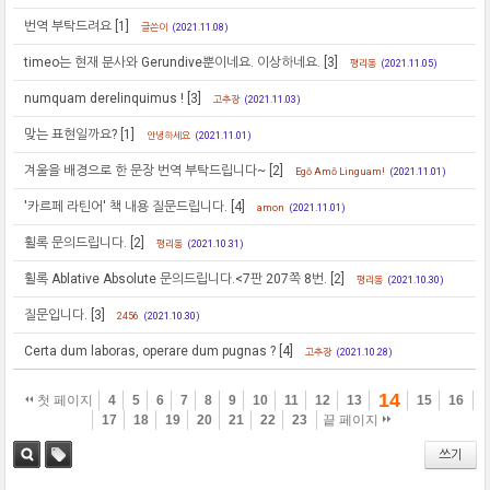
번역 부탁드려요
[1]
글쓴이
(2021.11.08)
timeo는 현재 분사와 Gerundive뿐이네요. 이상하네요.
[3]
평리동
(2021.11.05)
numquam derelinquimus !
[3]
고추장
(2021.11.03)
맞는 표현일까요?
[1]
안녕하세요
(2021.11.01)
겨울을 배경으로 한 문장 번역 부탁드립니다~
[2]
Egō Amō Linguam!
(2021.11.01)
'카르페 라틴어' 책 내용 질문드립니다.
[4]
amon
(2021.11.01)
휠록 문의드립니다.
[2]
평리동
(2021.10.31)
휠록 Ablative Absolute 문의드립니다.<7판 207쪽 8번.
[2]
평리동
(2021.10.30)
질문입니다.
[3]
2456
(2021.10.30)
Certa dum laboras, operare dum pugnas ?
[4]
고추장
(2021.10.28)
14
첫 페이지
4
5
6
7
8
9
10
11
12
13
15
16
17
18
19
20
21
22
23
끝 페이지
쓰기
검색
태그