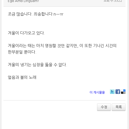
Egō Amō Linguam!
조회 수:3322
조금 많습니다. 죄송합니다 nㅡㅠ
겨울이 다가오고 있다.
겨울이라는 때는 마치 영원할 것만 같지만, 이 또한 기나긴 시간의
한부분일 뿐이다.
겨울의 냉기는 심장을 뚫을 수 없다.
얼음과 불의 노래
이 게시물을
T
Fa
De
wi
ce
lici
tt
bo
ou
수정
목록
er
ok
s