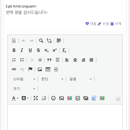
Egō Amō Linguam!
번역 정말 감사드립니다~
댓글
수정
삭제
스타일
문단
글꼴
크기