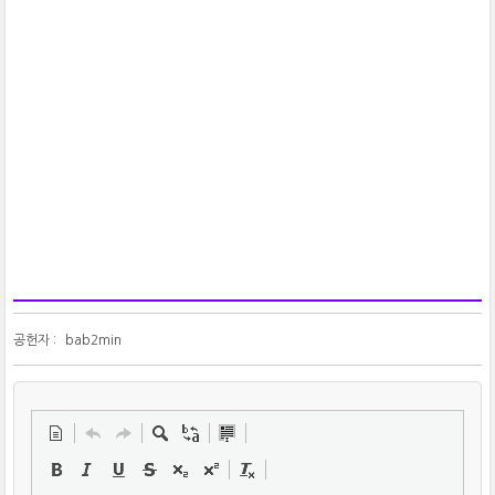
공헌자 :
bab2min