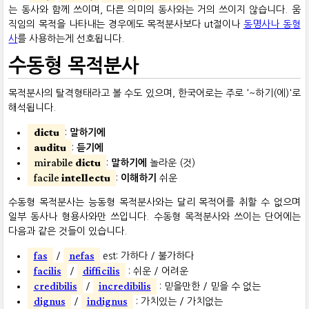
는 동사와 함께 쓰이며, 다른 의미의 동사와는 거의 쓰이지 않습니다. 움
직임의 목적을 나타내는 경우에도 목적분사보다 ut절이나
동명사나 동형
사
를 사용하는게 선호됩니다.
수동형 목적분사
목적분사의 탈격형태라고 볼 수도 있으며, 한국어로는 주로 '~하기(에)'로
해석됩니다.
dictu
:
말하기에
auditu
:
듣기에
mirabile
dictu
:
말하기에
놀라운 (것)
facile
intellectu
:
이해하기
쉬운
수동형 목적분사는 능동형 목적분사와는 달리 목적어를 취할 수 없으며
일부 동사나 형용사와만 쓰입니다. 수동형 목적분사와 쓰이는 단어에는
다음과 같은 것들이 있습니다.
fas
nefas
/
est: 가하다 / 불가하다
facilis
difficilis
/
: 쉬운 / 어려운
credibilis
incredibilis
/
: 믿을만한 / 믿을 수 없는
dignus
indignus
/
: 가치있는 / 가치없는