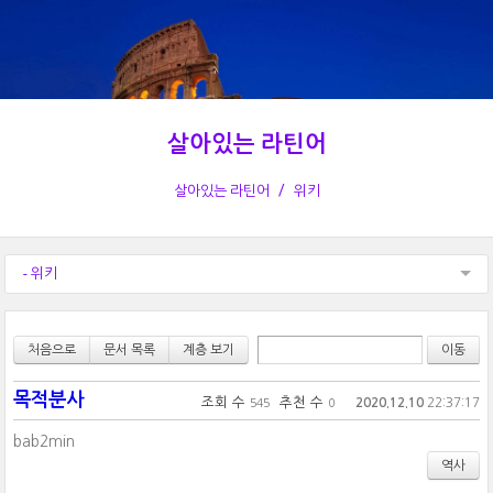
살아있는 라틴어
살아있는 라틴어
위키
- 위키
처음으로
문서 목록
계층 보기
목적분사
조회 수
추천 수
2020.12.10
22:37:17
545
0
bab2min
역사