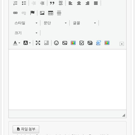
스타일
문단
글꼴
크기
파일 첨부