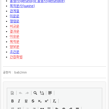
동명사(gerund)와 동형사(gerundive)
목적분사(supine)
관계절
의문문
명령문
비교문
결과문
이유문
목적문
양보문
조건문
간접화법
공헌자 :
bab2min