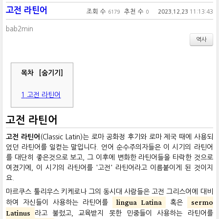
고전 라틴어
조회 수
추천 수
2023.12.23
11:13:43
6179
0
bab2min
역사
목차
[숨기기]
1
고전 라틴어
고전 라틴어
고전 라틴어
(Classic Latin)는 로마 공화정 후기와 로마 제국 때에 사용되
었던 라틴어를 일컫는 말입니다. 언어 순수주의자들은 이 시기의 라틴어
를 대단히 좋은것으로 보고, 그 이후에 변화한 라틴어들을 타락한 것으로
여겼기에, 이 시기의 라틴어를 '고전' 라틴어라고 이름붙이게 된 것이지
요.
마르쿠스 툴리우스 키케로나 그의 동시대 사람들은 고전 그리스어에 대비
lingua Latina
sermo
하여 자신들이 사용하는 라틴어를
혹은
Latinus
라고 불렀고, 교육받지 못한 민중들이 사용하는 라틴어를