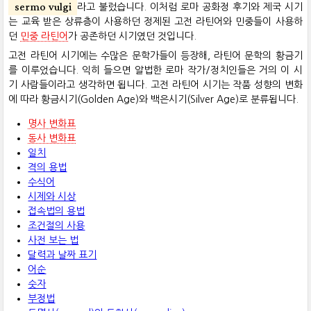
sermo vulgi
라고 불렀습니다. 이처럼 로마 공화정 후기와 제국 시기
는 교육 받은 상류층이 사용하던 정제된 고전 라틴어와 민중들이 사용하
던
민중 라틴어
가 공존하던 시기였던 것입니다.
고전 라틴어 시기에는 수많은 문학가들이 등장해, 라틴어 문학의 황금기
를 이루었습니다. 익히 들으면 알법한 로마 작가/정치인들은 거의 이 시
기 사람들이라고 생각하면 됩니다. 고전 라틴어 시기는 작품 성향의 변화
에 따라 황금시기(Golden Age)와 백은시기(Silver Age)로 분류됩니다.
명사 변화표
동사 변화표
일치
격의 용법
수식어
시제와 시상
접속법의 용법
조건절의 사용
사전 보는 법
달력과 날짜 표기
어순
숫자
부정법