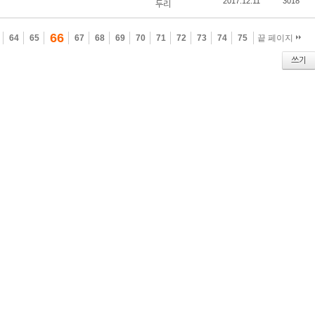
2017.12.11
3018
두리
66
64
65
67
68
69
70
71
72
73
74
75
끝 페이지
쓰기