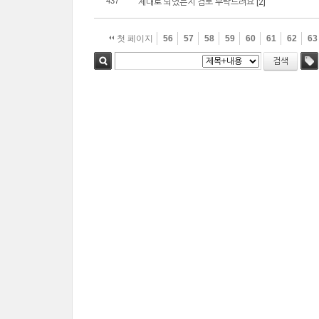
437
제대로 되었는지 검토 부탁드려요
[2]
첫 페이지
56
57
58
59
60
61
62
63
검색
검색
태그