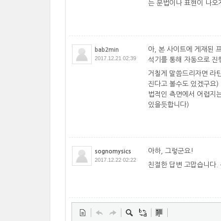
는 문법이나 표현이 나오
아, 본 사이트에 게재된 
bab2min
2017.12.21 02:39
석기를 통해 자동으로 진
거칠게 말씀드리자면 라틴
진다고 볼수도 있겠구요)
법적인 측면에서 어렵지는
있을듯합니다)
아하, 그렇군요!
sognomysics
2017.12.22 02:22
친절한 답변 고맙습니다. 