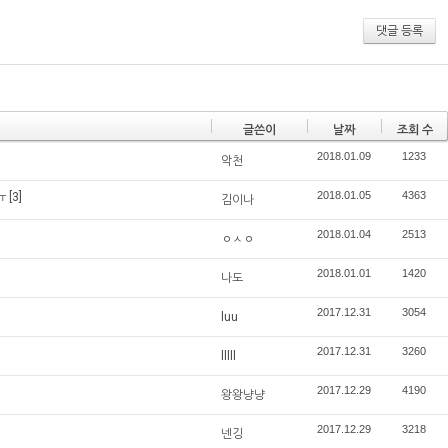
댓글 등록
글쓴이
날짜
조회 수
2018.01.09
1233
악천
2018.01.05
4363
ㅠ
[3]
김이나
2018.01.04
2513
ㅇㅅㅇ
2018.01.01
1420
나도
2017.12.31
3054
luu
2017.12.31
3260
lllll
2017.12.29
4190
왕왕냥냥
2017.12.29
3218
넨깅