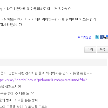
animalique 라고 해봤는데요 아무리봐도 아닌 것 같아서요
마다 써야되는 건가, 마지막에만 써야하는건가 첫 단어에만 안쓰는 건가
 감사하겠습니다.
이 게시물을
T
Fa
D
wi
ce
lici
tt
bo
ou
수정
목록
er
ok
s
 도움'이 맞습니다만 전자처럼 풀어 해석하시는 것도 가능할 듯합니다.
n.pe.kr/xe/SearchCorpus?pid=auxilium&q=auxilium&fd=2
문들을 살펴보시면
네 도움을 향해 -> 너를 도우러
 네 도움의 방패 -> 너를 돕는 방패
i: 주님의 도움을 향해 -> 주님을 도우러