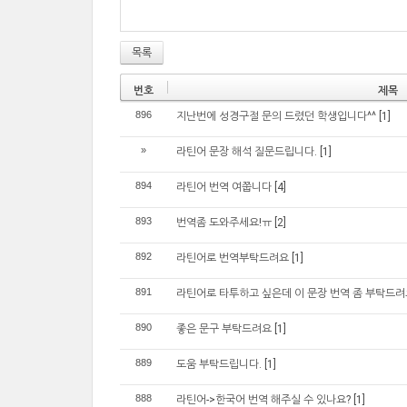
목록
번호
제목
896
지난번에 성경구절 문의 드렸던 학생입니다^^
[1]
»
라틴어 문장 해석 질문드립니다.
[1]
894
라틴어 번역 여쭙니다
[4]
893
번역좀 도와주세요!ㅠ
[2]
892
라틴어로 번역부탁드려요
[1]
891
라틴어로 타투하고 싶은데 이 문장 번역 좀 부탁드
890
좋은 문구 부탁드려요
[1]
889
도움 부탁드립니다.
[1]
888
라틴어->한국어 번역 해주실 수 있나요?
[1]