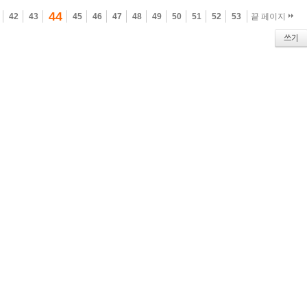
44
42
43
45
46
47
48
49
50
51
52
53
끝 페이지
쓰기