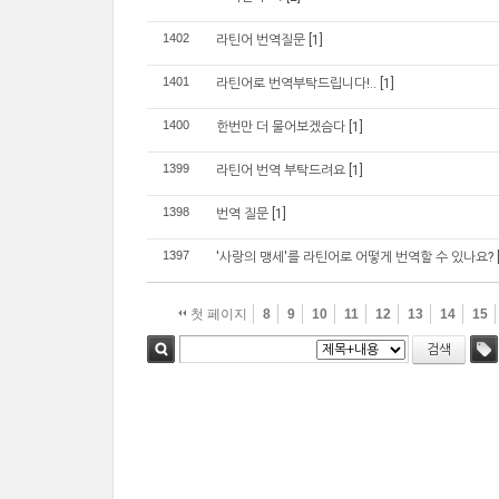
1402
라틴어 번역질문
[1]
1401
라틴어로 번역부탁드립니다!..
[1]
1400
한번만 더 물어보겠슴다
[1]
1399
라틴어 번역 부탁드려요
[1]
1398
번역 질문
[1]
1397
'사랑의 맹세'를 라틴어로 어떻게 번역할 수 있나요?
첫 페이지
8
9
10
11
12
13
14
15
검색
검색
태그