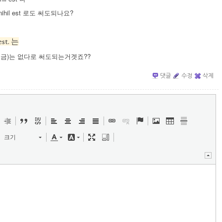
m nihil est 로도 써도되나요?
est. 는
지금)는 없다로 써도되는거겟죠??
댓글
수정
삭제
크기