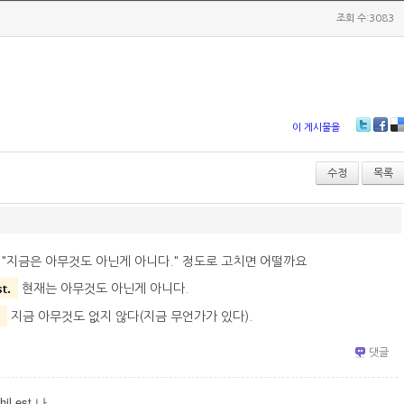
조회 수:3083
이 게시물을
T
Fa
D
wi
ce
lici
tt
bo
ou
수정
목록
er
ok
s
요. "지금은 아무것도 아닌게 아니다." 정도로 고치면 어떨까요
t.
현재는 아무것도 아닌게 아니다.
지금 아무것도 없지 않다(지금 무언가가 있다).
댓글
hil est 나