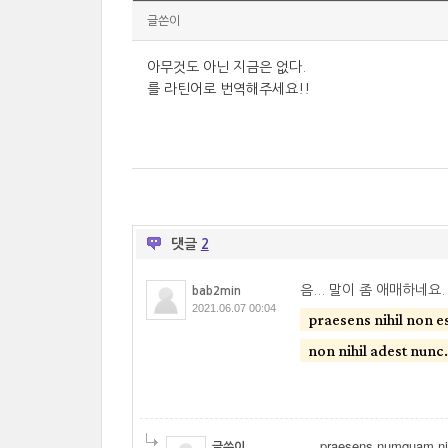
글쓴이
아무것도 아닌 지금은 없다.
를 라틴어로 번역해주세요!!
댓글
2
음... 말이 좀 애매하네
bab2min
2021.06.07 00:04
praesens nihil non es
non nihil adest nunc.
praesens numquam ni
글쓴이