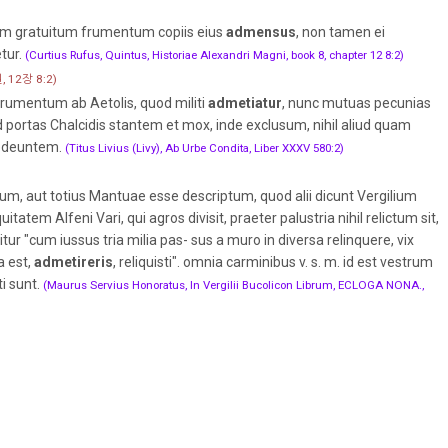
m gratuitum frumentum copiis eius
admensus
, non tamen ei
etur.
(Curtius Rufus, Quintus, Historiae Alexandri Magni, book 8, chapter 12 8:2)
12장 8:2)
rumentum ab Aetolis, quod militi
admetiatur
, nunc mutuas pecunias
portas Chalcidis stantem et mox, inde exclusum, nihil aliud quam
redeuntem.
(Titus Livius (Livy), Ab Urbe Condita, Liber XXXV 580:2)
um, aut totius Mantuae esse descriptum, quod alii dicunt Vergilium
atem Alfeni Vari, qui agros divisit, praeter palustria nihil relictum sit,
tur "cum iussus tria milia pas- sus a muro in diversa relinquere, vix
a est,
admetireris
, reliquisti". omnia carminibus v. s. m. id est vestrum
i sunt.
(Maurus Servius Honoratus, In Vergilii Bucolicon Librum, ECLOGA NONA.,