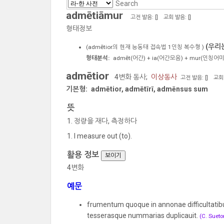
admētiāmur
고전 발음: [
]
교회 발음: [
]
형태정보
(우리
(
admētior
의 현재 능동태 접속법 1인칭 복수형 )
형태분석:
admēt
(어간) +
ia
(어간모음) +
mur
(인칭어미
admētior
4변화 동사;
이상동사
고전 발음: [
]
교회 
기본형:
admētior, admētīrī, admēnsus sum
뜻
정량을 재다, 측정하다
I measure out (to).
활용 정보
보이기
4변화
예문
frumentum quoque in annonae difficultatibus
tesserasque nummarias duplicauit.
(C. Sueto