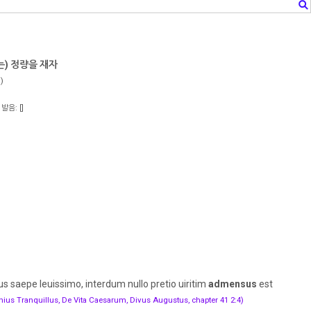
는) 정량을 재자
)
발음: [
]
 saepe leuissimo, interdum nullo pretio uiritim
admensus
est
nius Tranquillus, De Vita Caesarum, Divus Augustus, chapter 41 2:4)