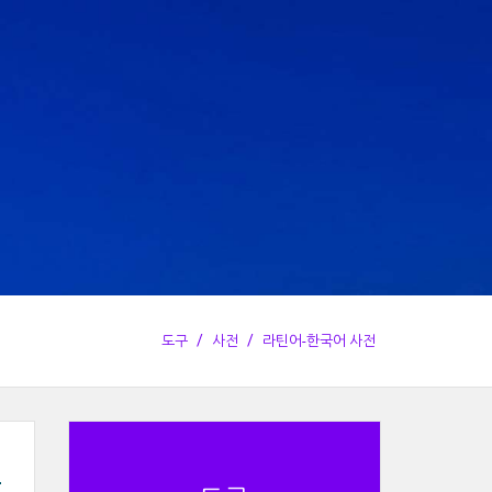
도구
사전
라틴어-한국어 사전