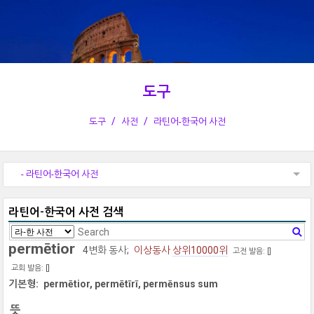
도구
도구
사전
라틴어-한국어 사전
- 라틴어-한국어 사전
라틴어-한국어 사전 검색
permētior
4변화 동사;
이상동사
상위10000위
고전 발음: [
]
교회 발음: [
]
기본형:
permētior, permētīrī, permēnsus sum
뜻