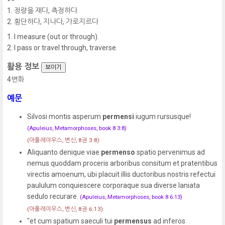
정량을 재다, 측정하다
횡단하다, 지나다, 가로지르다
I measure (out or through).
I pass or travel through, traverse.
활용 정보
보이기
4변화
예문
Silvosi montis asperum
permensi
iugum rursusque!
(Apuleius, Metamorphoses, book 8 3:8)
(아풀레이우스, 변신, 8권 3:8)
Aliquanto denique viae
permenso
spatio pervenimus ad
nemus quoddam proceris arboribus consitum et pratentibus
virectis amoenum, ubi placuit illis ductoribus nostris refectui
paululum conquiescere corporaque sua diverse laniata
sedulo recurare.
(Apuleius, Metamorphoses, book 8 6:13)
(아풀레이우스, 변신, 8권 6:13)
"et cum spatium saeculi tui
permensus
ad inferos