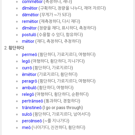
commētior
(측정하다, 재다)
dīmētior
(구획하다, 정량을 나누다, 재어 자르다)
dēmētior
(무게가 ~가 되다)
remētior
(재측정하다, 다시 재다)
dīmētor
(정량을 재다, 표시하다, 측정하다)
postulō
(수용할 수 있다, 함유하다)
mētior
(재다, 측정하다, 추정하다)
횡단하다
permeō
(횡단하다, 가로지르다, 여행하다)
legō
(여행하다, 횡단하다, 지나가다)
currō
(횡단하다, 가로지르다)
ēmētior
(가로지르다, 횡단하다)
peragrō
(횡단하다, 가로지르다, 여행하다)
ambulō
(횡단하다, 여행하다)
relegō
(여행하다, 횡단하다, 순환하다)
pertrānseō
(통과하다, 경험하다)
trānstineō
(I go or pass through)
sulcō
(횡단하다, 가로지르다, 넘어서다)
percēnseō
(~를 지나가다)
meō
(나아가다, 진전하다, 횡단하다)