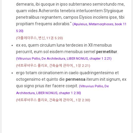
demearis, ibi quoque in ipso subterraneo semirotundo me,
quam vides Acherontis tenebris interlucentem Stygiisque
penetralibus regnantem, campos Elysios incolens ipse, tibi
propitiam frequens adorabis."
(Apuleius, Metamorphoses, book 11
5:20)
(아풀레이우스, 변신, 11권 5:20)
ex eo, quem circulum luna terdecies in XII mensibus
percurrit, eum sol eisdem mensibus semel
permetitur
.
(Vitruvius Pollio, De Architectura, LIBER NONUS, chapter 1 2:21)
(비트루비우스 폴리오, 건축술에 관하여, , 1장 2:21)
ergo totam circinationem in caelo quadringentesimo et
octogensimo et quinto die
permensa
iterum init signum, ex
quo signo prius iter facere coepit.
(Vitruvius Pollio, De
Architectura, LIBER NONUS, chapter 1 2:30)
(비트루비우스 폴리오, 건축술에 관하여, , 1장 2:30)