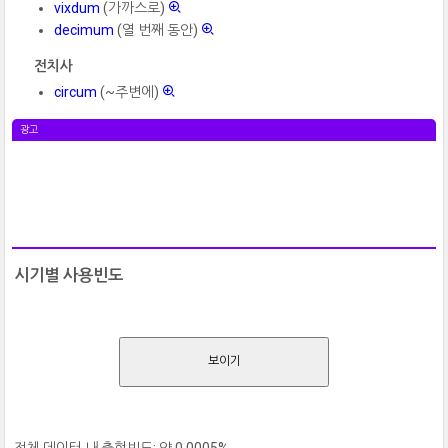
vixdum
(가까스로)
decimum
(열 번째 동안)
전치사
circum
(~주변에)
광고
시기별 사용빈도
보이기
전체 데이터 내 출현빈도: 약 0.0005%