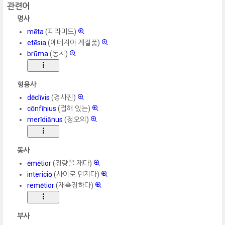
관련어
명사
mēta
(피라미드)
etēsia
(에테지아 계절풍)
brūma
(동지)
형용사
dēclīvis
(경사진)
cōnfīnius
(접해 있는)
merīdiānus
(정오의)
동사
ēmētior
(정량을 재다)
intericiō
(사이로 던지다)
remētior
(재측정하다)
부사