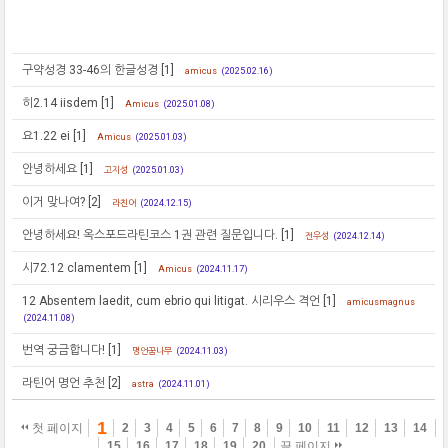
구약성경 33-46의 한글성경
[1]
amicus
(2025.02.16)
히2.14 iisdem
[1]
Amicus
(2025.01.08)
요1.22 ei
[1]
Amicus
(2025.01.03)
안녕하세요
[1]
고지성
(2025.01.03)
이거 맞나여?
[2]
라친어
(2024.12.15)
안녕하세요! 옥스포드라틴코스 1권 관련 질문입니다.
[1]
전우성
(2024.12.14)
시72.12 clamentem
[1]
Amicus
(2024.11.17)
12 Absentem laedit, cum ebrio qui litigat. 시리우스 격언
[1]
amicusmagnus
(2024.11.08)
번역 궁금합니다!
[1]
명언꿈나무
(2024.11.03)
라틴어 명언 추천
[2]
astra
(2024.11.01)
1
첫 페이지
2
3
4
5
6
7
8
9
10
11
12
13
14
15
16
17
18
19
20
끝 페이지