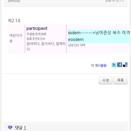
Amicus
조회 수:3111
히2.14
participavit
iisdemㅡㅡㅡ>남여중성 복수 여격
직설법 현재 완료
마찬가지
능동 3인칭 단수
eosdem
로
참여하다, 참가하다, 함께하
남성 단수 대격
다
이 게시물을
T
Fa
De
wi
ce
lici
tt
bo
ou
수정
목록
er
ok
s
댓글
1