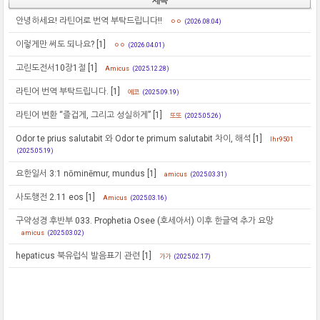
제목
안녕하세요! 라틴어로 번역 부탁드립니다!!
ㅇㅇ
(2026.08.04)
이렇게만 써도 되나요?
[1]
ㅇㅇ
(2026.04.01)
고린도전서10장1절
[1]
Amicus
(2025.12.28)
라틴어 번역 부탁드립니다.
[1]
에코
(2025.09.19)
라틴어 변환 “즐겁게, 그리고 성실하게”
[1]
또또
(2025.05.26)
Odor te prius salutabit 와 Odor te primum salutabit 차이, 해석
[1]
lhr9501
(2025.05.19)
요한일서 3:1 nōminēmur, mundus
[1]
amicus
(2025.03.31)
사도행전 2.11 eos
[1]
Amicus
(2025.03.16)
구약성경 후반부 033. Prophetia Osee (호세아서) 이후 한글역 추가 요망
amicus
(2025.03.02)
hepaticus 북유럽식 발음표기 관련
[1]
가가
(2025.02.17)