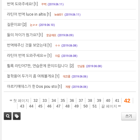
번역 도와주세요!
[1]
꾸벅
(2019.06.11)
라틴어 번역 luce in altis
[1]
leb001
(2019.06.11)
질문이요!
[2]
는ㄹㄹ
(2019.06.10)
둘의 차이가 뭔가요?
[1]
궁금해요
(2019.06.09)
번역해주신 것을 보았는데
[1]
ㅇㅇ
(2019.06.08)
라틴어 번역 도와주세요ㅠ
[1]
야옹
(2019.06.08)
휠록 라틴어7판, 연습문제 문의드립니다.
[2]
연남동
(2019.06.08)
철학용어 두가지 좀 여쭤볼게요
[1]
데코롬
(2019.06.06)
아르키메데스가 한 Dos pou sto
[1]
제발
(2019.06.06)
42
첫 페이지
32
33
34
35
36
37
38
39
40
41
43
44
45
46
47
48
49
50
51
끝 페이지
쓰기
검색
태그