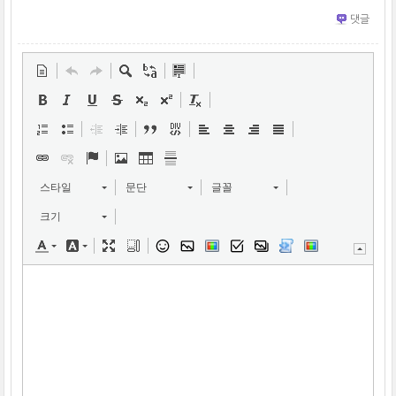
댓글
스타일
문단
글꼴
크기