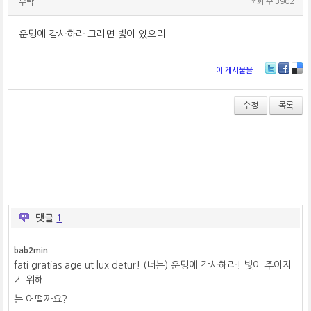
부탁
조회 수:3902
운명에 감사하라 그러면 빛이 있으리
이 게시물을
T
Fa
De
wi
ce
lici
tt
bo
ou
수정
목록
er
ok
s
댓글
1
bab2min
fati gratias age ut lux detur! (너는) 운명에 감사해라! 빛이 주어지
기 위해.
는 어떨까요?