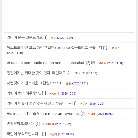
라틴어 문구 질문드려요
[1]
ㅇㅇ
(2020.11.09)
옥스포드 라틴 코스 2권 17챕터 exercise 질문드리고 싶습니다
[1]
Flavus
(2020.11.08)
et salutis communis causa semper laborabat.
[2]
평리동
(2020.11.08)
인간에게는 위대한 것이 있다. 라틴어로
[2]
3307
(2020.11.02)
어떤것이 자연스러운 표현일까요?
[1]
솔솔
(2020.11.01)
라틴어 번역 해주세요..
[1]
Hyeon0
(2020.10.26)
라틴어 이렇게 쓰면 맞는지 알고 싶습니다~
[1]
이수연
(2020.10.25)
His insidiis Territi Vitam miseram vivemus.
[2]
평리동
(2020.10.25)
번역부탁드립니다.
[1]
abd1333
(2020.10.22)
라틴어 부탁드립니다...
[1]
라틴어
(2020.10.20)