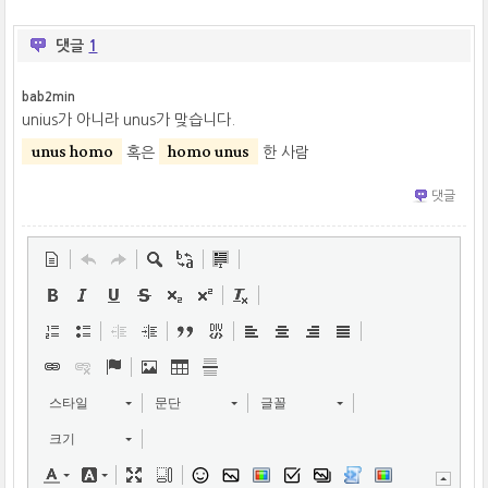
댓글
1
bab2min
unius가 아니라 unus가 맞습니다.
unus homo
homo unus
혹은
한 사람
댓글
스타일
문단
글꼴
크기