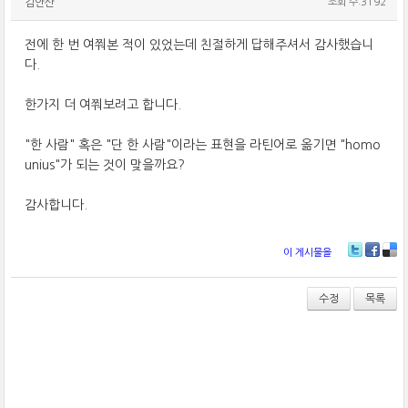
김안산
조회 수:3192
전에 한 번 여쭤본 적이 있었는데 친절하게 답해주셔서 감사했습니
다.
한가지 더 여쭤보려고 합니다.
"한 사람" 혹은 "단 한 사람"이라는 표현을 라틴어로 옮기면 "homo
unius"가 되는 것이 맞을까요?
감사합니다.
이 게시물을
T
Fa
De
wi
ce
lici
tt
bo
ou
수정
목록
er
ok
s