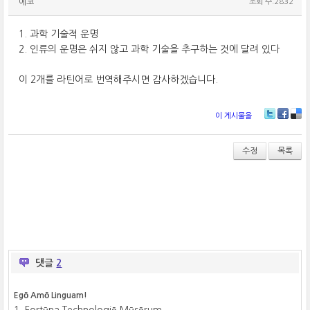
에코
조회 수:2832
1. 과학 기술적 운명
2. 인류의 운명은 쉬지 않고 과학 기술을 추구하는 것에 달려 있다
이 2개를 라틴어로 번역해주시면 감사하겠습니다.
이 게시물을
T
Fa
De
wi
ce
lici
tt
bo
ou
수정
목록
er
ok
s
댓글
2
Egō Amō Linguam!
1. Fortūna Technologiā Mūsārum