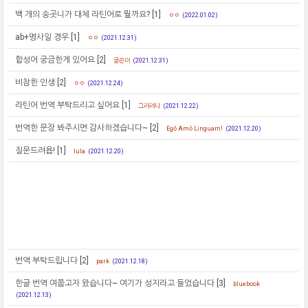
백 개의 송곳니가 대체 라틴어로 뭘까요?
[1]
ㅇㅇ
(2022.01.02)
ab+명사일 경우
[1]
ㅇㅇ
(2021.12.31)
합성어 궁금한게 있어요
[2]
글쓴이
(2021.12.31)
비참한 인생
[2]
ㅇㅇ
(2021.12.24)
라틴어 번역 부탁드리고 싶어요
[1]
그러려니
(2021.12.22)
번역한 문장 봐주시면 감사하겠습니다~
[2]
Egō Amō Linguam!
(2021.12.20)
질문드려욥!
[1]
lula
(2021.12.20)
번역 부탁드립니다
[2]
park
(2021.12.18)
한글 번역 여쭙고자 왔습니다~ 여기가 성지라고 들었습니다
[3]
bluebook
(2021.12.13)