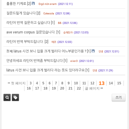
훌룡한 키케로
[2]
Ergō nōn eram
(2021.12.11)
질문드릴게 있습니다
[2]
Cokecola
(2021.12.08)
라틴어 번역 질문하고 싶습니다
[1]
BB
(2021.12.06)
ave verum corpus 질문있습니다.
[1]
승해도아
(2021.12.05)
라틴어 번역 부탁드립니다.
[2]
에코
(2021.12.03)
첫쨰 lātus 사전 보니 입을 크게 벌리다 어느부분인가용 ?
[1]
안녕
(2021.12.01)
안녕하세요 라틴어 번역좀 부탁드립니다
[1]
eiier3
(2021.12.01)
lātus 사전 보니 입을 크게 벌리다 라는 뜻도 있더라구요
[1]
안녕
(2021.11.29)
13
첫 페이지
3
4
5
6
7
8
9
10
11
12
14
15
16
17
18
19
20
21
22
끝 페이지
쓰기
검색
태그