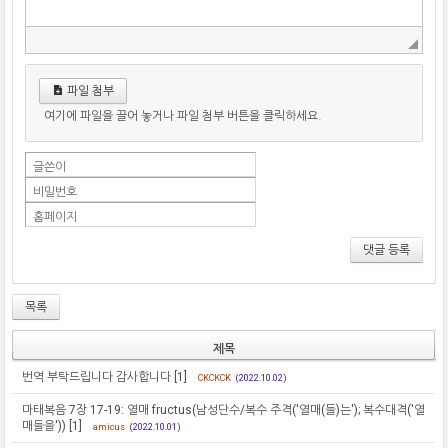
파일 첨부
여기에 파일을 끌어 놓거나 파일 첨부 버튼을 클릭하세요.
글쓴이
비밀번호
홈페이지
댓글 등록
목록
제목
번역 부탁드립니다 감사합니다
[1]
CKCKCK
(2022.10.02)
마태복음 7장 17-19: 열매 fructus(남성단수/복수 주격('열매(들)는'); 복수대격('열
매들을'))
[1]
amicus
(2022.10.01)