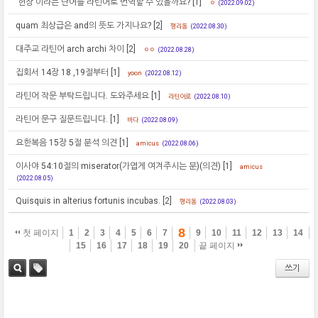
'헌장'이라는 단어를 라틴어로 번역할 수 있을까요?
[1]
ㅇ
(2022.09.02)
quam 최상급은 and의 뜻도 가지나요?
[2]
평리동
(2022.08.30)
대주교 라틴어 arch archi 차이
[2]
ㅇㅇ
(2022.08.28)
집회서 14장 18 ,19절부터
[1]
yoon
(2022.08.12)
라틴어 작문 부탁드립니다. 도와주세요
[1]
라틴어로
(2022.08.10)
라틴어 문구 질문드립니다.
[1]
바다
(2022.08.09)
요한복음 15장 5절 분석 의견
[1]
amicus
(2022.08.06)
이사야 54:10절의 miserator(가엽게 여겨주시는 분)(의견)
[1]
amicus
(2022.08.05)
Quisquis in alterius fortunis incubas.
[2]
평리동
(2022.08.03)
8
첫 페이지
1
2
3
4
5
6
7
9
10
11
12
13
14
15
16
17
18
19
20
끝 페이지
쓰기
검색
태그