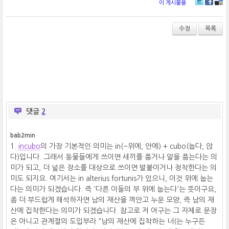
이 게시물을
T
Fa
De
wi
ce
lici
tt
bo
ou
수정
목록
er
ok
s
댓글
2
bab2min
1.
incubo
의 가장 기본적인 의미는 in(~위에, 안에) + cubo(눕다, 앉
다)입니다. 그래서 동물들에게 쓰이면 새끼를 품거나 알을 품는다는 의
미가 되고, 더 넓은 장소를 대상으로 쓰이면 발붙이거나 정착한다는 의
미도 되지요. 여기서는 in alterius fortunis가 있으니, 이것 위에 눕는
다는 의미가 되겠습니다. 즉 '다른 이들의 부 위에 눕는다'는 뜻이구요,
좀 더 부드럽게 해석하자면 남의 재산을 껴안고 누운 모양, 즉 남의 재
산에 집착한다는 의미가 되겠습니다. 참고로 저 어구는 그 자체로 문장
은 아니고 관계절의 도입부라 "남의 재산에 집착하는 너(는 누구든