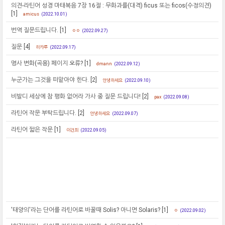
의견-라틴어 성경 마태복음 7장 16절 : 무화과를(대격) ficus 또는 ficos(수정의견)
[1]
amicus
(2022.10.01)
번역 질문드립니다.
[1]
ㅇㅇ
(2022.09.27)
질문
[4]
히카루
(2022.09.17)
명사 변화(곡용) 페이지 오류?
[1]
dmann
(2022.09.12)
누군가는 그것을 떠맡아야 한다.
[2]
안녕하세요
(2022.09.10)
비발디 세상에 참 평화 없어라 가사 중 질문 드립니다!
[2]
pax
(2022.09.08)
라틴어 작문 부탁드립니다.
[2]
안녕하세요
(2022.09.07)
라틴어 짧은 작문
[1]
이건희
(2022.09.05)
'태양의'라는 단어를 라틴어로 바꿀때 Solis? 아니면 Solaris?
[1]
ㅇ
(2022.09.02)