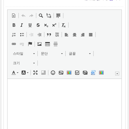
스타일
문단
글꼴
크기