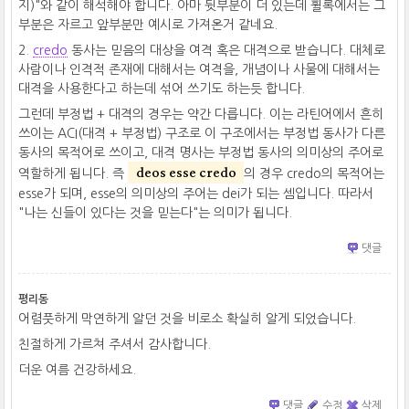
지)"와 같이 해석해야 합니다. 아마 뒷부분이 더 있는데 휠록에서는 그
부분은 자르고 앞부분만 예시로 가져온거 같네요.
2.
credo
동사는 믿음의 대상을 여격 혹은 대격으로 받습니다. 대체로
사람이나 인격적 존재에 대해서는 여격을, 개념이나 사물에 대해서는
대격을 사용한다고 하는데 섞어 쓰기도 하는듯 합니다.
그런데 부정법 + 대격의 경우는 약간 다릅니다. 이는 라틴어에서 흔히
쓰이는 ACI(대격 + 부정법) 구조로 이 구조에서는 부정법 동사가 다른
동사의 목적어로 쓰이고, 대격 명사는 부정법 동사의 의미상의 주어로
deos esse credo
역할하게 됩니다. 즉
의 경우 credo의 목적어는
esse가 되며, esse의 의미상의 주어는 dei가 되는 셈입니다. 따라서
"나는 신들이 있다는 것을 믿는다"는 의미가 됩니다.
댓글
평리동
어렴풋하게 막연하게 알던 것을 비로소 확실히 알게 되었습니다.
친절하게 가르쳐 주셔서 감사합니다.
더운 여름 건강하세요.
댓글
수정
삭제