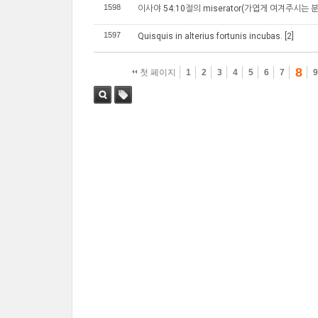
1598
이사야 54:10절의 miserator(가엽게 여겨주시는 분
1597
Quisquis in alterius fortunis incubas.
[2]
8
첫 페이지
1
2
3
4
5
6
7
검색
태그