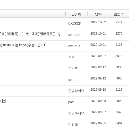
글쓴이
날짜
조회 수
2022.10.02
2711
CKCKCK
2022.10.01
1275
주격('열매(들)는'); 복수대격('열매들을'))
[1]
amicus
2022.10.01
1136
ficus 또는 ficos(수정의견)
[1]
amicus
2022.09.27
3013
ㅇㅇ
2022.09.17
2836
히카루
2022.09.12
968
dmann
2022.09.10
1127
안녕하세요
2022.09.08
2990
!
[2]
pax
2022.09.07
3648
안녕하세요
2022.09.05
3401
이건희