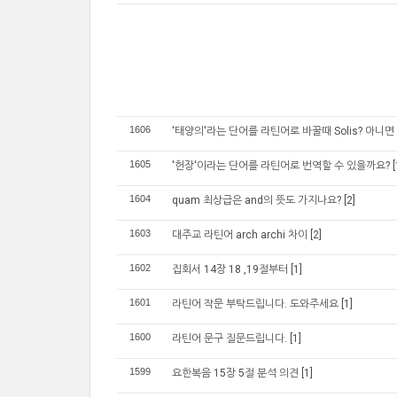
1606
'태양의'라는 단어를 라틴어로 바꿀때 Solis? 아니면 So
1605
'헌장'이라는 단어를 라틴어로 번역할 수 있을까요?
[
1604
quam 최상급은 and의 뜻도 가지나요?
[2]
1603
대주교 라틴어 arch archi 차이
[2]
1602
집회서 14장 18 ,19절부터
[1]
1601
라틴어 작문 부탁드립니다. 도와주세요
[1]
1600
라틴어 문구 질문드립니다.
[1]
1599
요한복음 15장 5절 분석 의견
[1]