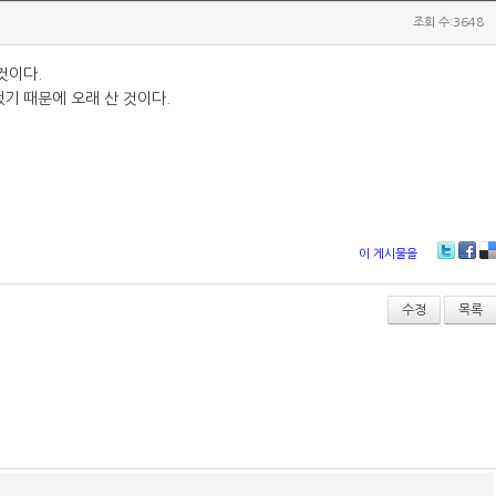
조회 수:3648
것이다.
기 때문에 오래 산 것이다.
이 게시물을
T
Fa
D
wi
ce
lici
tt
bo
ou
수정
목록
er
ok
s