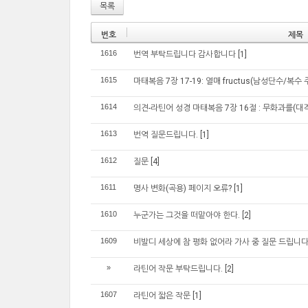
목록
번호
제목
1616
번역 부탁드립니다 감사합니다
[1]
1615
마태복음 7장 17-19: 열매 fructus(남성단수/복수 
1614
의견-라틴어 성경 마태복음 7장 16절 : 무화과를(대격) 
1613
번역 질문드립니다.
[1]
1612
질문
[4]
1611
명사 변화(곡용) 페이지 오류?
[1]
1610
누군가는 그것을 떠맡아야 한다.
[2]
1609
비발디 세상에 참 평화 없어라 가사 중 질문 드립니다
»
라틴어 작문 부탁드립니다.
[2]
1607
라틴어 짧은 작문
[1]