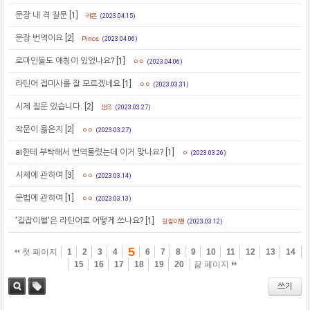
문장 내 격 질문
[1]
레몬
(2023.04.15)
문장 번역이요
[2]
Pinos
(2023.04.06)
로마인들도 애칭이 있었나요?
[1]
ㅇㅇ
(2023.04.06)
라틴어 접미사를 잘 모르겠네요
[1]
ㅇㅇ
(2023.03.31)
시제 질문 있습니다.
[2]
샌즈
(2023.03.27)
작문이 옳은지
[2]
ㅇㅇ
(2023.03.27)
ai한테 부탁해서 번역돌렸는데 이거 맞나요?
[1]
ㅇ
(2023.03.26)
시제에 관하여
[3]
ㅇㅇ
(2023.03.14)
문법에 관하여
[1]
ㅇㅇ
(2023.03.13)
'길잡이별'은 라틴어로 어떻게 쓰나요?
[1]
길잡이별
(2023.03.12)
5
첫 페이지
1
2
3
4
6
7
8
9
10
11
12
13
14
15
16
17
18
19
20
끝 페이지
쓰기
검색
태그