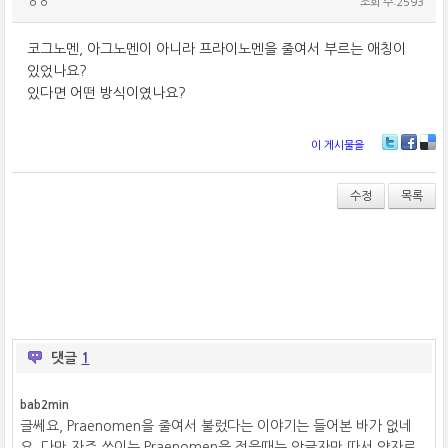
ㅇㅇ
조회 수:2593
코그노멘, 아그노멘이 아니라 프라이노멘을 줄여서 부르는 애칭이
있었나요?
있다면 어떤 방식이였나요?
이 게시물을
T
Fa
De
wi
ce
lici
tt
bo
ou
수정
목록
er
ok
s
댓글
1
bab2min
글쎄요, Praenomen을 줄여서 불렀다는 이야기는 들어본 바가 없네
요. 다만 자주 쓰이는 Praenomen을 적을때는 앞글자만 따서 약자로